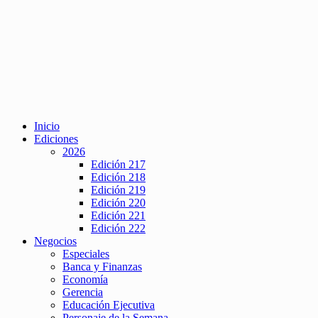
Inicio
Ediciones
2026
Edición 217
Edición 218
Edición 219
Edición 220
Edición 221
Edición 222
Negocios
Especiales
Banca y Finanzas
Economía
Gerencia
Educación Ejecutiva
Personaje de la Semana