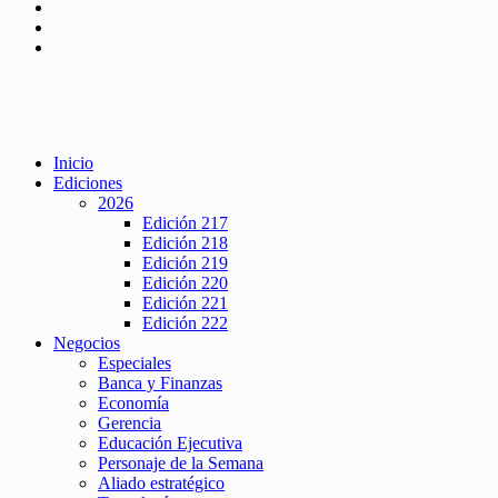
Inicio
Ediciones
2026
Edición 217
Edición 218
Edición 219
Edición 220
Edición 221
Edición 222
Negocios
Especiales
Banca y Finanzas
Economía
Gerencia
Educación Ejecutiva
Personaje de la Semana
Aliado estratégico