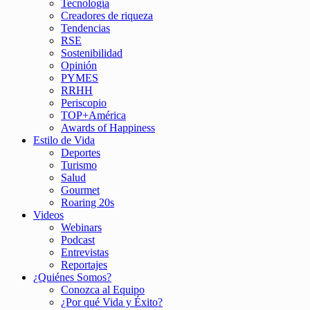
Tecnología
Creadores de riqueza
Tendencias
RSE
Sostenibilidad
Opinión
PYMES
RRHH
Periscopio
TOP+América
Awards of Happiness
Estilo de Vida
Deportes
Turismo
Salud
Gourmet
Roaring 20s
Videos
Webinars
Podcast
Entrevistas
Reportajes
¿Quiénes Somos?
Conozca al Equipo
¿Por qué Vida y Éxito?