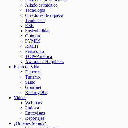
Aliado estratégico
Tecnología
Creadores de riqueza
Tendencias
RSE
Sostenibilidad
Opinión
PYMES
RRHH
Periscopio
TOP+América
Awards of Happiness
Estilo de Vida
Deportes
Turismo
Salud
Gourmet
Roaring 20s
Videos
Webinars
Podcast
Entrevistas
Reportajes
¿Quiénes Somos?