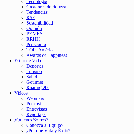
Tecnología
Creadores de riqueza
Tendencias
RSE
Sostenibilidad
Opinión
PYMES
RRHH
Periscopio
TOP+América
Awards of Happiness
Estilo de Vida
Deportes
Turismo
Salud
Gourmet
Roaring 20s
Videos
Webinars
Podcast
Entrevistas
Reportajes
¿Quiénes Somos?
Conozca al Equipo
¿Por qué Vida y Éxito?