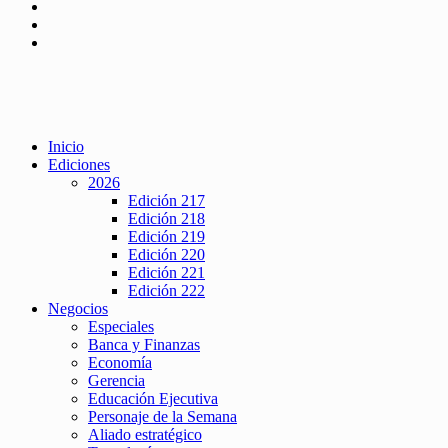
Inicio
Ediciones
2026
Edición 217
Edición 218
Edición 219
Edición 220
Edición 221
Edición 222
Negocios
Especiales
Banca y Finanzas
Economía
Gerencia
Educación Ejecutiva
Personaje de la Semana
Aliado estratégico