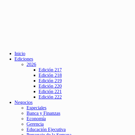
Inicio
Ediciones
2026
Edición 217
Edición 218
Edición 219
Edición 220
Edición 221
Edición 222
Negocios
Especiales
Banca y Finanzas
Economía
Gerencia
Educación Ejecutiva
Personaje de la Semana