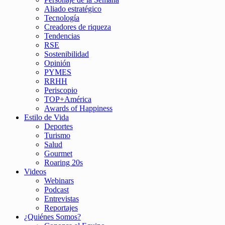
Aliado estratégico
Tecnología
Creadores de riqueza
Tendencias
RSE
Sostenibilidad
Opinión
PYMES
RRHH
Periscopio
TOP+América
Awards of Happiness
Estilo de Vida
Deportes
Turismo
Salud
Gourmet
Roaring 20s
Videos
Webinars
Podcast
Entrevistas
Reportajes
¿Quiénes Somos?