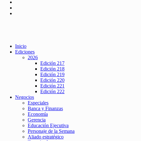
Inicio
Ediciones
2026
Edición 217
Edición 218
Edición 219
Edición 220
Edición 221
Edición 222
Negocios
Especiales
Banca y Finanzas
Economía
Gerencia
Educación Ejecutiva
Personaje de la Semana
Aliado estratégico