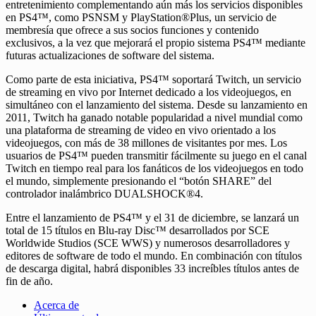
entretenimiento complementando aún más los servicios disponibles
en PS4™, como PSNSM y PlayStation®Plus, un servicio de
membresía que ofrece a sus socios funciones y contenido
exclusivos, a la vez que mejorará el propio sistema PS4™ mediante
futuras actualizaciones de software del sistema.
Como parte de esta iniciativa, PS4™ soportará Twitch, un servicio
de streaming en vivo por Internet dedicado a los videojuegos, en
simultáneo con el lanzamiento del sistema. Desde su lanzamiento en
2011, Twitch ha ganado notable popularidad a nivel mundial como
una plataforma de streaming de video en vivo orientado a los
videojuegos, con más de 38 millones de visitantes por mes. Los
usuarios de PS4™ pueden transmitir fácilmente su juego en el canal
Twitch en tiempo real para los fanáticos de los videojuegos en todo
el mundo, simplemente presionando el “botón SHARE” del
controlador inalámbrico DUALSHOCK®4.
Entre el lanzamiento de PS4™ y el 31 de diciembre, se lanzará un
total de 15 títulos en Blu-ray Disc™ desarrollados por SCE
Worldwide Studios (SCE WWS) y numerosos desarrolladores y
editores de software de todo el mundo. En combinación con títulos
de descarga digital, habrá disponibles 33 increíbles títulos antes de
fin de año.
Acerca de