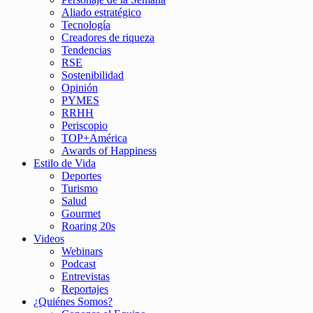
Aliado estratégico
Tecnología
Creadores de riqueza
Tendencias
RSE
Sostenibilidad
Opinión
PYMES
RRHH
Periscopio
TOP+América
Awards of Happiness
Estilo de Vida
Deportes
Turismo
Salud
Gourmet
Roaring 20s
Videos
Webinars
Podcast
Entrevistas
Reportajes
¿Quiénes Somos?