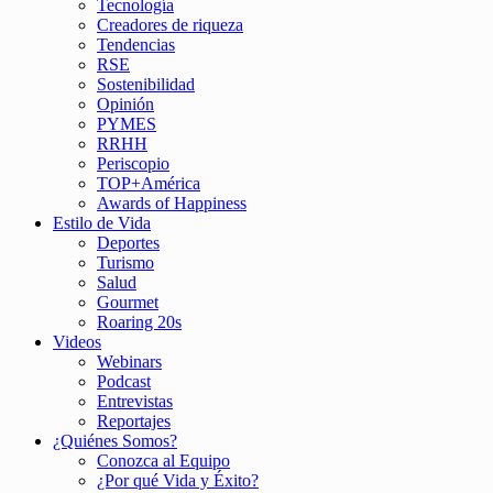
Tecnología
Creadores de riqueza
Tendencias
RSE
Sostenibilidad
Opinión
PYMES
RRHH
Periscopio
TOP+América
Awards of Happiness
Estilo de Vida
Deportes
Turismo
Salud
Gourmet
Roaring 20s
Videos
Webinars
Podcast
Entrevistas
Reportajes
¿Quiénes Somos?
Conozca al Equipo
¿Por qué Vida y Éxito?