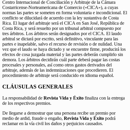
Centro Internacional de Conciliación y Arbitraje de la Cámara
Costarricense-Norteamericana de Comercio («CICA»), a cuyas
normas las partes se someten en forma voluntaria e incondicional. El
conflicto se dilucidará de acuerdo con la ley sustantiva de Costa
Rica. El lugar del arbitraje será el CICA en San José, República de
Costa Rica, y será resuelto por un tribunal arbitral compuesto por
tres árbitros. Los árbitros serán designados por el CICA. El laudo
arbitral se dictará por escrito, será definitivo, vinculante para las
partes e inapelable, salvo el recurso de revisión o de nulidad. Una
vez que el laudo se haya dictado y se encuentre firme, producirá los
efectos de cosa juzgada material y las partes deberán cumplirlo sin
demora. Los árbitros decidirán cuál parte deberá pagar las costas
procesales y personales, así como otros gastos derivados del
arbitraje, además de las indemnizaciones que procedieren. El
procedimiento de arbitraje será conducido en idioma español.
CLÁUSULAS GENERALES
La responsabilidad de
Revista Vida y Éxito
finaliza con la entrega
de los respectivos premios.
De llegarse a demostrar que una persona recibe un premio por
medio de ardid, fraude o engaño,
Revista Vida y Éxito
podrá
reclamar en la vía civil los daños y perjuicios causados.