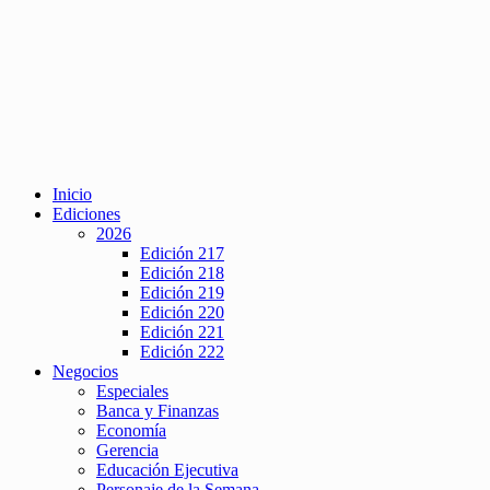
Inicio
Ediciones
2026
Edición 217
Edición 218
Edición 219
Edición 220
Edición 221
Edición 222
Negocios
Especiales
Banca y Finanzas
Economía
Gerencia
Educación Ejecutiva
Personaje de la Semana