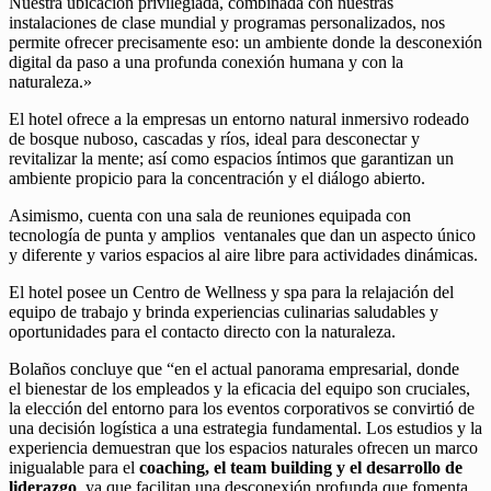
Nuestra ubicación privilegiada, combinada con nuestras
instalaciones de clase mundial y programas personalizados, nos
permite ofrecer precisamente eso: un ambiente donde la desconexión
digital da paso a una profunda conexión humana y con la
naturaleza.»
El hotel ofrece a la empresas un entorno natural inmersivo rodeado
de bosque nuboso, cascadas y ríos, ideal para desconectar y
revitalizar la mente; así como espacios íntimos que garantizan un
ambiente propicio para la concentración y el diálogo abierto.
Asimismo, cuenta con una sala de reuniones equipada con
tecnología de punta y amplios ventanales que dan un aspecto único
y diferente y varios espacios al aire libre para actividades dinámicas.
El hotel posee un Centro de Wellness y spa para la relajación del
equipo de trabajo y brinda experiencias culinarias saludables y
oportunidades para el contacto directo con la naturaleza.
Bolaños concluye que “en el actual panorama empresarial, donde
el bienestar de los empleados y la eficacia del equipo son cruciales,
la elección del entorno para los eventos corporativos se convirtió de
una decisión logística a una estrategia fundamental. Los estudios y la
experiencia demuestran que los espacios naturales ofrecen un marco
inigualable para el
coaching, el team building y el desarrollo de
liderazgo
, ya que facilitan una desconexión profunda que fomenta