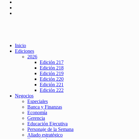
Inicio
Ediciones
2026
Edición 217
Edición 218
Edición 219
Edición 220
Edición 221
Edición 222
Negocios
Especiales
Banca y Finanzas
Economía
Gerencia
Educación Ejecutiva
Personaje de la Semana
Aliado estratégico