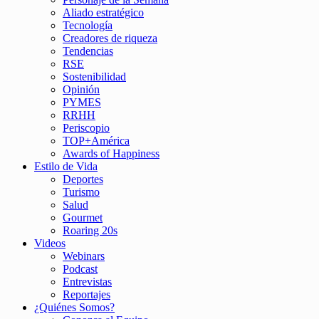
Aliado estratégico
Tecnología
Creadores de riqueza
Tendencias
RSE
Sostenibilidad
Opinión
PYMES
RRHH
Periscopio
TOP+América
Awards of Happiness
Estilo de Vida
Deportes
Turismo
Salud
Gourmet
Roaring 20s
Videos
Webinars
Podcast
Entrevistas
Reportajes
¿Quiénes Somos?