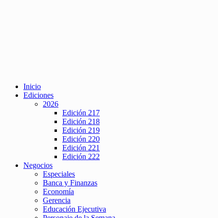
Inicio
Ediciones
2026
Edición 217
Edición 218
Edición 219
Edición 220
Edición 221
Edición 222
Negocios
Especiales
Banca y Finanzas
Economía
Gerencia
Educación Ejecutiva
Personaje de la Semana