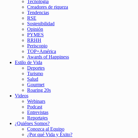
Tecnología
Creadores de riqueza
Tendencias
RSE
Sostenibilidad
Opinión
PYMES
RRHH
Periscopio
TOP+América
Awards of Happiness
Estilo de Vida
Deportes
Turismo
Salud
Gourmet
Roaring 20s
Videos
Webinars
Podcast
Entrevistas
Reportajes
¿Quiénes Somos?
Conozca al Equipo
¿Por qué Vida y Éxito?