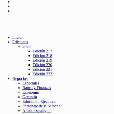
Inicio
Ediciones
2026
Edición 217
Edición 218
Edición 219
Edición 220
Edición 221
Edición 222
Negocios
Especiales
Banca y Finanzas
Economía
Gerencia
Educación Ejecutiva
Personaje de la Semana
Aliado estratégico