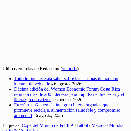
Últimas entradas de Redaccion
(
ver todo
)
Todo lo que necesita saber sobre los sistemas de tracción
integral de vehículo
- 6 agosto, 2026
Décima edición del Women Economic Forum Costa Rica
reunió a más de 200 lideresas para impulsar el bienestar y el
liderazgo consciente
- 6 agosto, 2026
Eurofarma Guatemala inaugura huerta orgánica que
promueve reciclaje, alimentación saludable y compromiso
ambiental
- 6 agosto, 2026
Etiquetas:
Copa del Mundo de la FIFA
/
fútbol
/
México
/
Mundial
de 2026
/
Sudáfrica