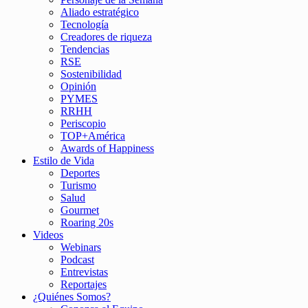
Aliado estratégico
Tecnología
Creadores de riqueza
Tendencias
RSE
Sostenibilidad
Opinión
PYMES
RRHH
Periscopio
TOP+América
Awards of Happiness
Estilo de Vida
Deportes
Turismo
Salud
Gourmet
Roaring 20s
Videos
Webinars
Podcast
Entrevistas
Reportajes
¿Quiénes Somos?