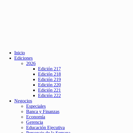
Inicio
Ediciones
2026
Edición 217
Edición 218
Edición 219
Edición 220
Edición 221
Edición 222
Negocios
Especiales
Banca y Finanzas
Economía
Gerencia
Educación Ejecutiva
Personaje de la Semana