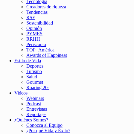
Tecnología
Creadores de riqueza
Tendencias
RSE
Sostenibilidad
Opinión
PYMES
RRHH
Periscopio
TOP+América
Awards of Happiness
Estilo de Vida
Deportes
Turismo
Salud
Gourmet
Roaring 20s
Videos
Webinars
Podcast
Entrevistas
Reportajes
¿Quiénes Somos?
Conozca al Equipo
¿Por qué Vida y Éxito?