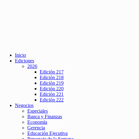
Inicio
Ediciones
2026
Edición 217
Edición 218
Edición 219
Edición 220
Edición 221
Edición 222
Negocios
Especiales
Banca y Finanzas
Economía
Gerencia
Educación Ejecutiva
Personaje de la Semana