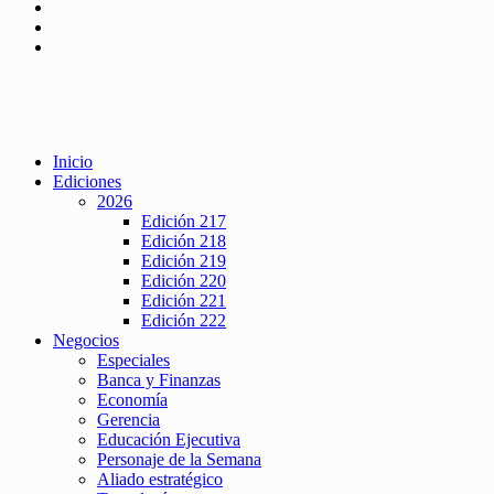
Inicio
Ediciones
2026
Edición 217
Edición 218
Edición 219
Edición 220
Edición 221
Edición 222
Negocios
Especiales
Banca y Finanzas
Economía
Gerencia
Educación Ejecutiva
Personaje de la Semana
Aliado estratégico