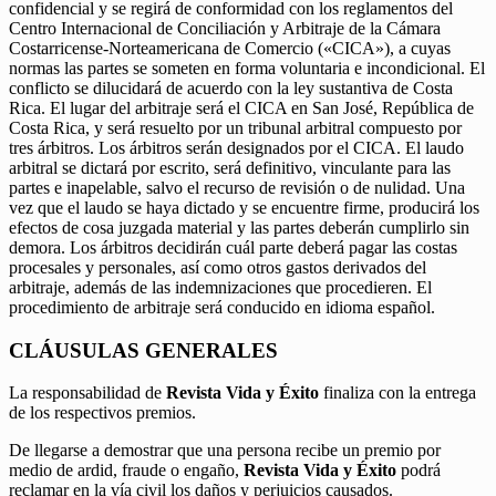
confidencial y se regirá de conformidad con los reglamentos del
Centro Internacional de Conciliación y Arbitraje de la Cámara
Costarricense-Norteamericana de Comercio («CICA»), a cuyas
normas las partes se someten en forma voluntaria e incondicional. El
conflicto se dilucidará de acuerdo con la ley sustantiva de Costa
Rica. El lugar del arbitraje será el CICA en San José, República de
Costa Rica, y será resuelto por un tribunal arbitral compuesto por
tres árbitros. Los árbitros serán designados por el CICA. El laudo
arbitral se dictará por escrito, será definitivo, vinculante para las
partes e inapelable, salvo el recurso de revisión o de nulidad. Una
vez que el laudo se haya dictado y se encuentre firme, producirá los
efectos de cosa juzgada material y las partes deberán cumplirlo sin
demora. Los árbitros decidirán cuál parte deberá pagar las costas
procesales y personales, así como otros gastos derivados del
arbitraje, además de las indemnizaciones que procedieren. El
procedimiento de arbitraje será conducido en idioma español.
CLÁUSULAS GENERALES
La responsabilidad de
Revista Vida y Éxito
finaliza con la entrega
de los respectivos premios.
De llegarse a demostrar que una persona recibe un premio por
medio de ardid, fraude o engaño,
Revista Vida y Éxito
podrá
reclamar en la vía civil los daños y perjuicios causados.