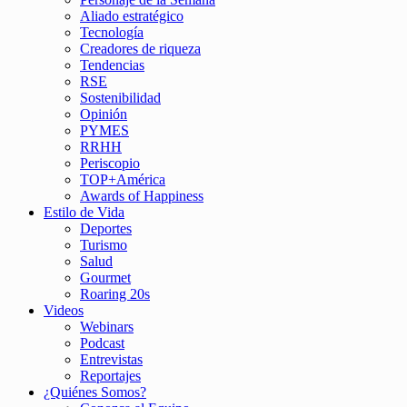
Aliado estratégico
Tecnología
Creadores de riqueza
Tendencias
RSE
Sostenibilidad
Opinión
PYMES
RRHH
Periscopio
TOP+América
Awards of Happiness
Estilo de Vida
Deportes
Turismo
Salud
Gourmet
Roaring 20s
Videos
Webinars
Podcast
Entrevistas
Reportajes
¿Quiénes Somos?