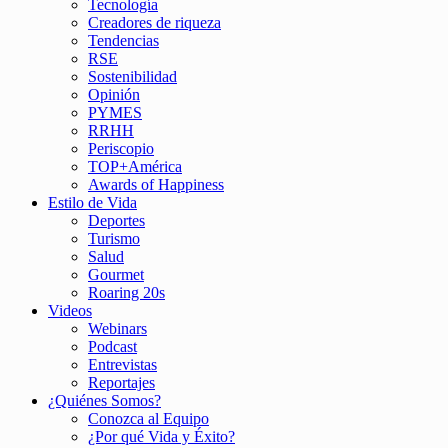
Tecnología
Creadores de riqueza
Tendencias
RSE
Sostenibilidad
Opinión
PYMES
RRHH
Periscopio
TOP+América
Awards of Happiness
Estilo de Vida
Deportes
Turismo
Salud
Gourmet
Roaring 20s
Videos
Webinars
Podcast
Entrevistas
Reportajes
¿Quiénes Somos?
Conozca al Equipo
¿Por qué Vida y Éxito?