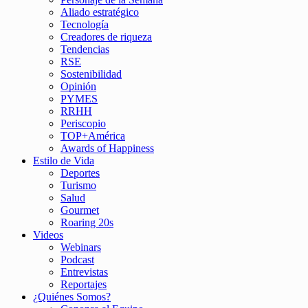
Aliado estratégico
Tecnología
Creadores de riqueza
Tendencias
RSE
Sostenibilidad
Opinión
PYMES
RRHH
Periscopio
TOP+América
Awards of Happiness
Estilo de Vida
Deportes
Turismo
Salud
Gourmet
Roaring 20s
Videos
Webinars
Podcast
Entrevistas
Reportajes
¿Quiénes Somos?