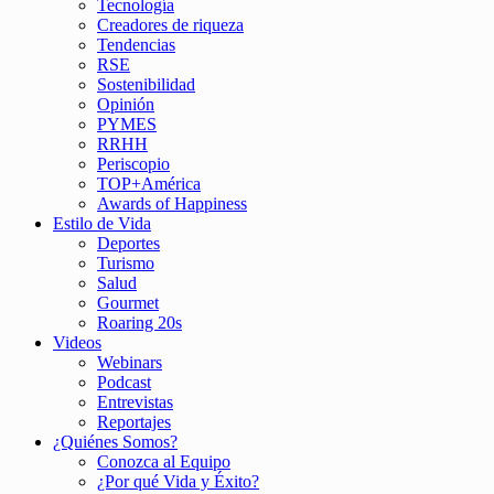
Tecnología
Creadores de riqueza
Tendencias
RSE
Sostenibilidad
Opinión
PYMES
RRHH
Periscopio
TOP+América
Awards of Happiness
Estilo de Vida
Deportes
Turismo
Salud
Gourmet
Roaring 20s
Videos
Webinars
Podcast
Entrevistas
Reportajes
¿Quiénes Somos?
Conozca al Equipo
¿Por qué Vida y Éxito?