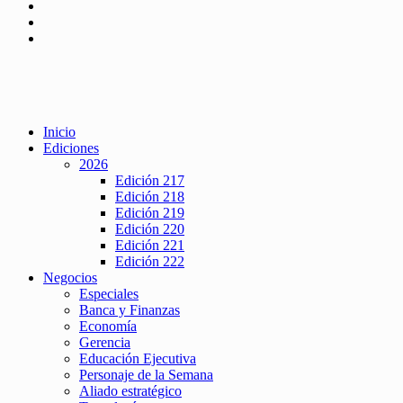
Inicio
Ediciones
2026
Edición 217
Edición 218
Edición 219
Edición 220
Edición 221
Edición 222
Negocios
Especiales
Banca y Finanzas
Economía
Gerencia
Educación Ejecutiva
Personaje de la Semana
Aliado estratégico