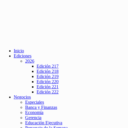
Inicio
Ediciones
2026
Edición 217
Edición 218
Edición 219
Edición 220
Edición 221
Edición 222
Negocios
Especiales
Banca y Finanzas
Economía
Gerencia
Educación Ejecutiva
Personaje de la Semana