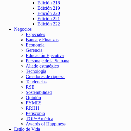
Edición 218
Edición 219
Edición 220
Edición 221
Edición 222
Negocios
Especiales
Banca y Finanzas
Economía
Gerencia
Educación Ejecutiva
Personaje de la Semana
Aliado estratégico
Tecnología
Creadores de riqueza
Tendencias
RSE
Sostenibilidad
Opinión
PYMES
RRHH
Periscopio
TOP+América
Awards of Happiness
Estilo de Vida