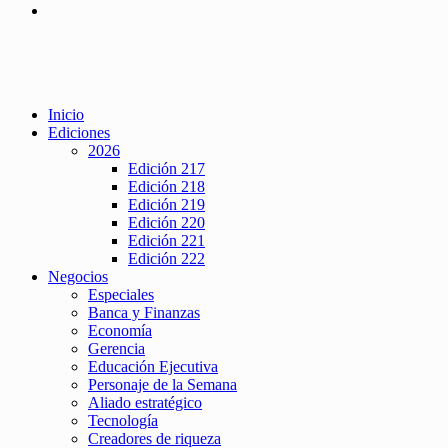
Inicio
Ediciones
2026
Edición 217
Edición 218
Edición 219
Edición 220
Edición 221
Edición 222
Negocios
Especiales
Banca y Finanzas
Economía
Gerencia
Educación Ejecutiva
Personaje de la Semana
Aliado estratégico
Tecnología
Creadores de riqueza