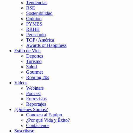
Tendencias
RSE
Sostenibilidad
Opinión
PYMES
RRHH
Periscopio
TOP+América
Awards of Happiness
Estilo de Vida
Deportes
Turismo
Salud
Gourmet
Roaring 20s
Videos
Webinars
Podcast
Entrevistas
Reportajes
¿Quiénes Somos?
Conozca al Equipo
¿Por qué Vida y Éxito?
Contáctenos
Suscríbase