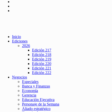
Inicio
Ediciones
2026
Edición 217
Edición 218
Edición 219
Edición 220
Edición 221
Edición 222
Negocios
Especiales
Banca y Finanzas
Economía
Gerencia
Educación Ejecutiva
Personaje de la Semana
Aliado estratégico