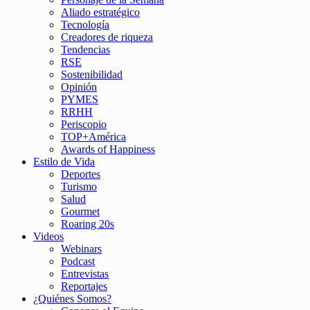
Aliado estratégico
Tecnología
Creadores de riqueza
Tendencias
RSE
Sostenibilidad
Opinión
PYMES
RRHH
Periscopio
TOP+América
Awards of Happiness
Estilo de Vida
Deportes
Turismo
Salud
Gourmet
Roaring 20s
Videos
Webinars
Podcast
Entrevistas
Reportajes
¿Quiénes Somos?