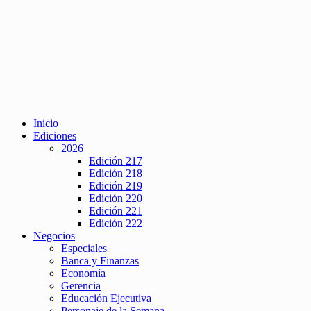
Inicio
Ediciones
2026
Edición 217
Edición 218
Edición 219
Edición 220
Edición 221
Edición 222
Negocios
Especiales
Banca y Finanzas
Economía
Gerencia
Educación Ejecutiva
Personaje de la Semana