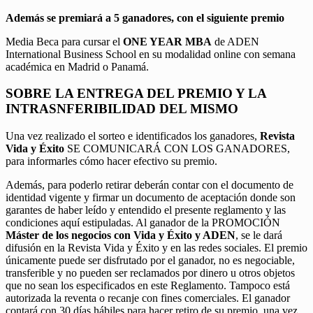
Además se premiará a 5 ganadores, con el siguiente premio
Media Beca para cursar el
ONE YEAR MBA
de ADEN
International Business School en su modalidad online con semana
académica en Madrid o Panamá.
SOBRE LA ENTREGA DEL PREMIO Y LA
INTRASNFERIBILIDAD DEL MISMO
Una vez realizado el sorteo e identificados los ganadores,
Revista
Vida y Éxito
SE COMUNICARÁ CON LOS GANADORES,
para informarles cómo hacer efectivo su premio.
Además, para poderlo retirar deberán contar con el documento de
identidad vigente y firmar un documento de aceptación donde son
garantes de haber leído y entendido el presente reglamento y las
condiciones aquí estipuladas. Al ganador de la PROMOCIÓN
Máster de los negocios con Vida y Éxito y ADEN
, se le dará
difusión en la Revista Vida y Éxito y en las redes sociales. El premio
únicamente puede ser disfrutado por el ganador, no es negociable,
transferible y no pueden ser reclamados por dinero u otros objetos
que no sean los especificados en este Reglamento. Tampoco está
autorizada la reventa o recanje con fines comerciales. El ganador
contará con 30 días hábiles para hacer retiro de su premio, una vez