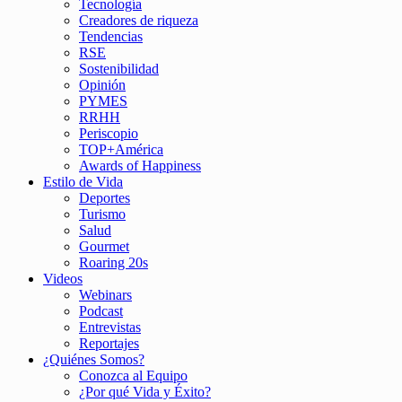
Tecnología
Creadores de riqueza
Tendencias
RSE
Sostenibilidad
Opinión
PYMES
RRHH
Periscopio
TOP+América
Awards of Happiness
Estilo de Vida
Deportes
Turismo
Salud
Gourmet
Roaring 20s
Videos
Webinars
Podcast
Entrevistas
Reportajes
¿Quiénes Somos?
Conozca al Equipo
¿Por qué Vida y Éxito?