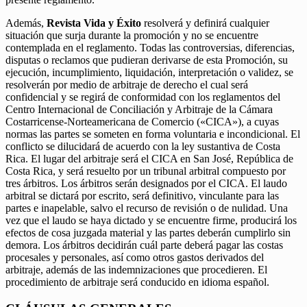
Además,
Revista Vida y Éxito
resolverá y definirá cualquier
situación que surja durante la promoción y no se encuentre
contemplada en el reglamento. Todas las controversias, diferencias,
disputas o reclamos que pudieran derivarse de esta Promoción, su
ejecución, incumplimiento, liquidación, interpretación o validez, se
resolverán por medio de arbitraje de derecho el cual será
confidencial y se regirá de conformidad con los reglamentos del
Centro Internacional de Conciliación y Arbitraje de la Cámara
Costarricense-Norteamericana de Comercio («CICA»), a cuyas
normas las partes se someten en forma voluntaria e incondicional. El
conflicto se dilucidará de acuerdo con la ley sustantiva de Costa
Rica. El lugar del arbitraje será el CICA en San José, República de
Costa Rica, y será resuelto por un tribunal arbitral compuesto por
tres árbitros. Los árbitros serán designados por el CICA. El laudo
arbitral se dictará por escrito, será definitivo, vinculante para las
partes e inapelable, salvo el recurso de revisión o de nulidad. Una
vez que el laudo se haya dictado y se encuentre firme, producirá los
efectos de cosa juzgada material y las partes deberán cumplirlo sin
demora. Los árbitros decidirán cuál parte deberá pagar las costas
procesales y personales, así como otros gastos derivados del
arbitraje, además de las indemnizaciones que procedieren. El
procedimiento de arbitraje será conducido en idioma español.