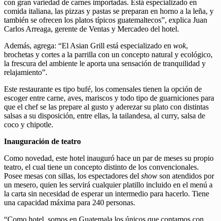
con gran variedad de carnes importadas. Está especializado en
comida italiana, las pizzas y pastas se preparan en horno a la leña, y
también se ofrecen los platos típicos guatemaltecos”, explica Juan
Carlos Arreaga, gerente de Ventas y Mercadeo del hotel.
Además, agrega: “El Asian Grill está especializado en
wok
,
brochetas y cortes a la parrilla con un concepto natural y ecológico,
la frescura del ambiente le aporta una sensación de tranquilidad y
relajamiento”.
Este restaurante es tipo bufé, los comensales tienen la opción de
escoger entre carne, aves, mariscos y todo tipo de guarniciones para
que el chef se las prepare al gusto y aderezar su plato con distintas
salsas a su disposición, entre ellas, la tailandesa, al curry, salsa de
coco y chipotle.
Inauguración de teatro
Como novedad, este hotel inauguró hace un par de meses su propio
teatro, el cual tiene un concepto distinto de los convencionales.
Posee mesas con sillas, los espectadores del
show
son atendidos por
un mesero, quien les servirá cualquier platillo incluido en el menú a
la carta sin necesidad de esperar un intermedio para hacerlo. Tiene
una capacidad máxima para 240 personas.
“Como hotel, somos en Guatemala los únicos que contamos con