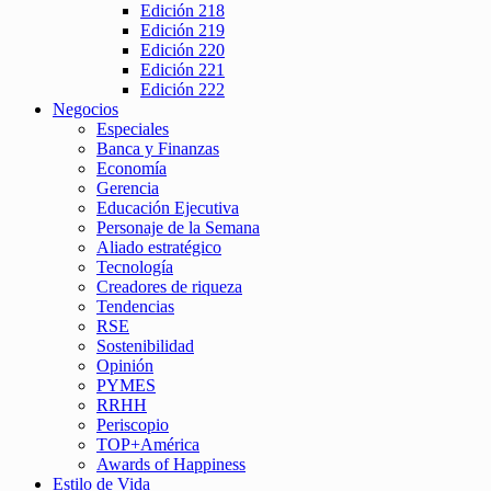
Edición 218
Edición 219
Edición 220
Edición 221
Edición 222
Negocios
Especiales
Banca y Finanzas
Economía
Gerencia
Educación Ejecutiva
Personaje de la Semana
Aliado estratégico
Tecnología
Creadores de riqueza
Tendencias
RSE
Sostenibilidad
Opinión
PYMES
RRHH
Periscopio
TOP+América
Awards of Happiness
Estilo de Vida