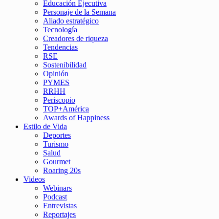
Educación Ejecutiva
Personaje de la Semana
Aliado estratégico
Tecnología
Creadores de riqueza
Tendencias
RSE
Sostenibilidad
Opinión
PYMES
RRHH
Periscopio
TOP+América
Awards of Happiness
Estilo de Vida
Deportes
Turismo
Salud
Gourmet
Roaring 20s
Videos
Webinars
Podcast
Entrevistas
Reportajes