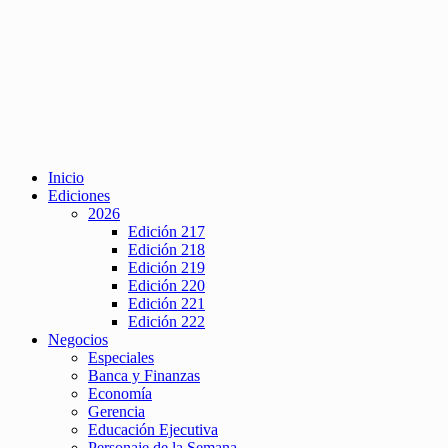
Inicio
Ediciones
2026
Edición 217
Edición 218
Edición 219
Edición 220
Edición 221
Edición 222
Negocios
Especiales
Banca y Finanzas
Economía
Gerencia
Educación Ejecutiva
Personaje de la Semana