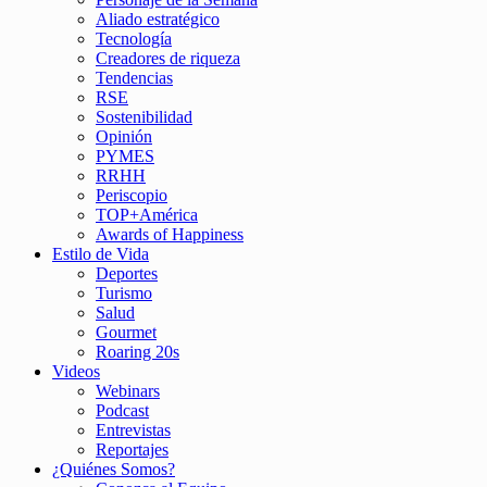
Aliado estratégico
Tecnología
Creadores de riqueza
Tendencias
RSE
Sostenibilidad
Opinión
PYMES
RRHH
Periscopio
TOP+América
Awards of Happiness
Estilo de Vida
Deportes
Turismo
Salud
Gourmet
Roaring 20s
Videos
Webinars
Podcast
Entrevistas
Reportajes
¿Quiénes Somos?