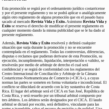
Esta promoción se regirá por el ordenamiento jurídico costarricense
y por el presente reglamento y no se podrá aplicar o analógicamente
algún otro reglamento de alguna promoción que en el pasado haya
sacado al mercado
Revista Vida y Éxito.
Asimismo
Revista Vida y
Éxito
se reserva el derecho de modificar el presente reglamento en
cualquier momento dando la misma publicidad que se le ha dado al
presente reglamento.
Además,
Revista Vida y Éxito
resolverá y definirá cualquier
situación que surja durante la promoción y no se encuentre
contemplada en el reglamento. Todas las controversias, diferencias,
disputas o reclamos que pudieran derivarse de esta Promoción, su
ejecución, incumplimiento, liquidación, interpretación o validez, se
resolverán por medio de arbitraje de derecho el cual será
confidencial y se regirá de conformidad con los reglamentos del
Centro Internacional de Conciliación y Arbitraje de la Cámara
Costarricense-Norteamericana de Comercio («CICA»), a cuyas
normas las partes se someten en forma voluntaria e incondicional. El
conflicto se dilucidará de acuerdo con la ley sustantiva de Costa
Rica. El lugar del arbitraje será el CICA en San José, República de
Costa Rica, y será resuelto por un tribunal arbitral compuesto por
tres árbitros. Los árbitros serán designados por el CICA. El laudo
arbitral se dictará por escrito, será definitivo, vinculante para las
partes e inapelable, salvo el recurso de revisión o de nulidad. Una