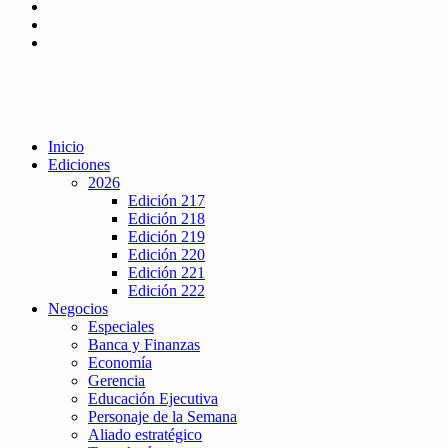
Inicio
Ediciones
2026
Edición 217
Edición 218
Edición 219
Edición 220
Edición 221
Edición 222
Negocios
Especiales
Banca y Finanzas
Economía
Gerencia
Educación Ejecutiva
Personaje de la Semana
Aliado estratégico