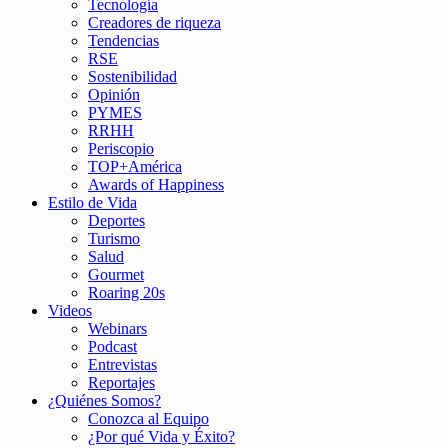
Tecnología
Creadores de riqueza
Tendencias
RSE
Sostenibilidad
Opinión
PYMES
RRHH
Periscopio
TOP+América
Awards of Happiness
Estilo de Vida
Deportes
Turismo
Salud
Gourmet
Roaring 20s
Videos
Webinars
Podcast
Entrevistas
Reportajes
¿Quiénes Somos?
Conozca al Equipo
¿Por qué Vida y Éxito?