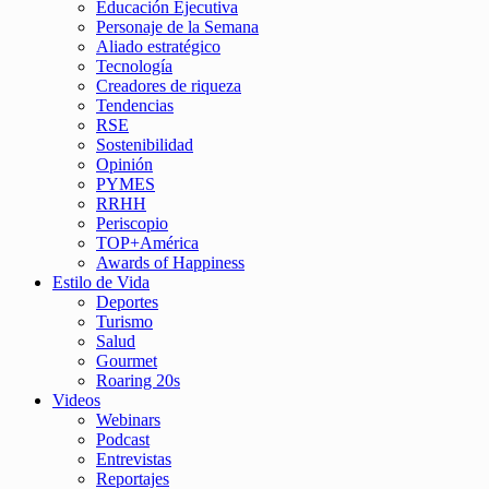
Educación Ejecutiva
Personaje de la Semana
Aliado estratégico
Tecnología
Creadores de riqueza
Tendencias
RSE
Sostenibilidad
Opinión
PYMES
RRHH
Periscopio
TOP+América
Awards of Happiness
Estilo de Vida
Deportes
Turismo
Salud
Gourmet
Roaring 20s
Videos
Webinars
Podcast
Entrevistas
Reportajes