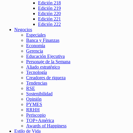
Edición 218
Edición 219
Edición 220
Edición 221
Edición 222
Negocios
Especiales
Banca y Finanzas
Economía
Gerencia
Educación Ejecutiva
Personaje de la Semana
Aliado estratégico
Tecnología
Creadores de riqueza
Tendencias
RSE
Sostenibilidad
Opinión
PYMES
RRHH
Periscopio
TOP+América
Awards of Happiness
Estilo de Vida