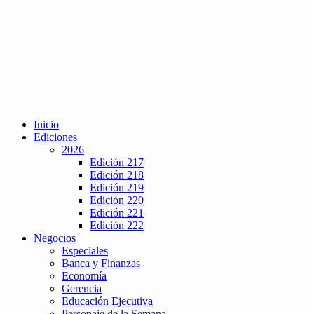
Inicio
Ediciones
2026
Edición 217
Edición 218
Edición 219
Edición 220
Edición 221
Edición 222
Negocios
Especiales
Banca y Finanzas
Economía
Gerencia
Educación Ejecutiva
Personaje de la Semana