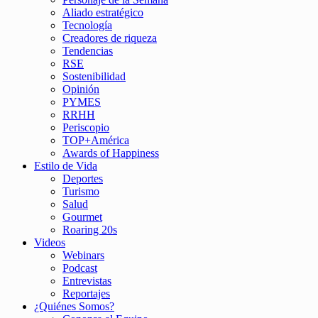
Aliado estratégico
Tecnología
Creadores de riqueza
Tendencias
RSE
Sostenibilidad
Opinión
PYMES
RRHH
Periscopio
TOP+América
Awards of Happiness
Estilo de Vida
Deportes
Turismo
Salud
Gourmet
Roaring 20s
Videos
Webinars
Podcast
Entrevistas
Reportajes
¿Quiénes Somos?