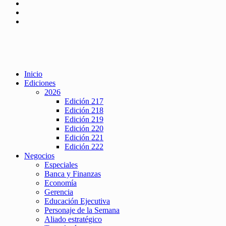
Inicio
Ediciones
2026
Edición 217
Edición 218
Edición 219
Edición 220
Edición 221
Edición 222
Negocios
Especiales
Banca y Finanzas
Economía
Gerencia
Educación Ejecutiva
Personaje de la Semana
Aliado estratégico