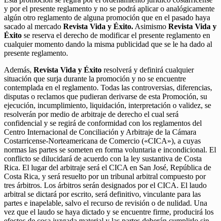
y por el presente reglamento y no se podrá aplicar o analógicamente
algún otro reglamento de alguna promoción que en el pasado haya
sacado al mercado
Revista Vida y Éxito.
Asimismo
Revista Vida y
Éxito
se reserva el derecho de modificar el presente reglamento en
cualquier momento dando la misma publicidad que se le ha dado al
presente reglamento.
Además,
Revista Vida y Éxito
resolverá y definirá cualquier
situación que surja durante la promoción y no se encuentre
contemplada en el reglamento. Todas las controversias, diferencias,
disputas o reclamos que pudieran derivarse de esta Promoción, su
ejecución, incumplimiento, liquidación, interpretación o validez, se
resolverán por medio de arbitraje de derecho el cual será
confidencial y se regirá de conformidad con los reglamentos del
Centro Internacional de Conciliación y Arbitraje de la Cámara
Costarricense-Norteamericana de Comercio («CICA»), a cuyas
normas las partes se someten en forma voluntaria e incondicional. El
conflicto se dilucidará de acuerdo con la ley sustantiva de Costa
Rica. El lugar del arbitraje será el CICA en San José, República de
Costa Rica, y será resuelto por un tribunal arbitral compuesto por
tres árbitros. Los árbitros serán designados por el CICA. El laudo
arbitral se dictará por escrito, será definitivo, vinculante para las
partes e inapelable, salvo el recurso de revisión o de nulidad. Una
vez que el laudo se haya dictado y se encuentre firme, producirá los
efectos de cosa juzgada material y las partes deberán cumplirlo sin