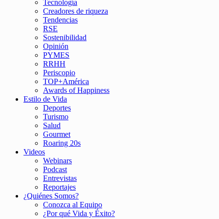
Tecnología
Creadores de riqueza
Tendencias
RSE
Sostenibilidad
Opinión
PYMES
RRHH
Periscopio
TOP+América
Awards of Happiness
Estilo de Vida
Deportes
Turismo
Salud
Gourmet
Roaring 20s
Videos
Webinars
Podcast
Entrevistas
Reportajes
¿Quiénes Somos?
Conozca al Equipo
¿Por qué Vida y Éxito?