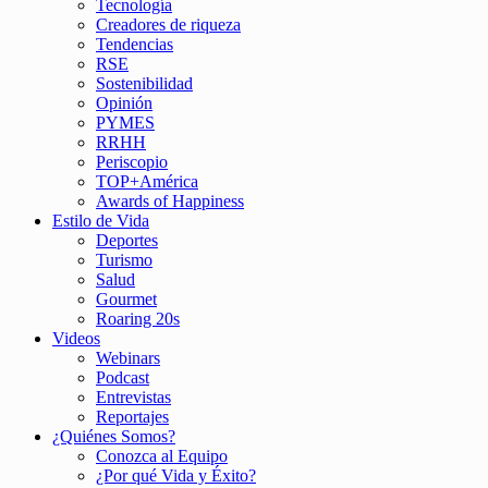
Tecnología
Creadores de riqueza
Tendencias
RSE
Sostenibilidad
Opinión
PYMES
RRHH
Periscopio
TOP+América
Awards of Happiness
Estilo de Vida
Deportes
Turismo
Salud
Gourmet
Roaring 20s
Videos
Webinars
Podcast
Entrevistas
Reportajes
¿Quiénes Somos?
Conozca al Equipo
¿Por qué Vida y Éxito?