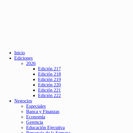
Inicio
Ediciones
2026
Edición 217
Edición 218
Edición 219
Edición 220
Edición 221
Edición 222
Negocios
Especiales
Banca y Finanzas
Economía
Gerencia
Educación Ejecutiva
Personaje de la Semana