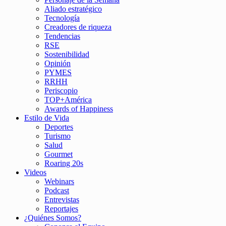
Aliado estratégico
Tecnología
Creadores de riqueza
Tendencias
RSE
Sostenibilidad
Opinión
PYMES
RRHH
Periscopio
TOP+América
Awards of Happiness
Estilo de Vida
Deportes
Turismo
Salud
Gourmet
Roaring 20s
Videos
Webinars
Podcast
Entrevistas
Reportajes
¿Quiénes Somos?