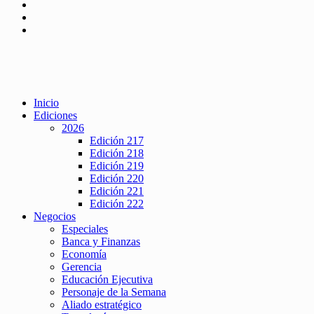
Inicio
Ediciones
2026
Edición 217
Edición 218
Edición 219
Edición 220
Edición 221
Edición 222
Negocios
Especiales
Banca y Finanzas
Economía
Gerencia
Educación Ejecutiva
Personaje de la Semana
Aliado estratégico