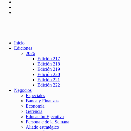
Inicio
Ediciones
2026
Edición 217
Edición 218
Edición 219
Edición 220
Edición 221
Edición 222
Negocios
Especiales
Banca y Finanzas
Economía
Gerencia
Educación Ejecutiva
Personaje de la Semana
Aliado estratégico