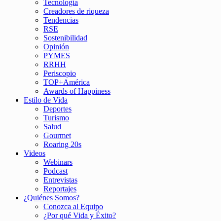
Tecnología
Creadores de riqueza
Tendencias
RSE
Sostenibilidad
Opinión
PYMES
RRHH
Periscopio
TOP+América
Awards of Happiness
Estilo de Vida
Deportes
Turismo
Salud
Gourmet
Roaring 20s
Videos
Webinars
Podcast
Entrevistas
Reportajes
¿Quiénes Somos?
Conozca al Equipo
¿Por qué Vida y Éxito?