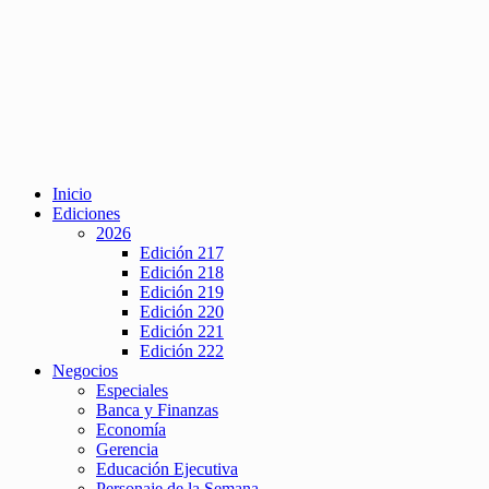
Inicio
Ediciones
2026
Edición 217
Edición 218
Edición 219
Edición 220
Edición 221
Edición 222
Negocios
Especiales
Banca y Finanzas
Economía
Gerencia
Educación Ejecutiva
Personaje de la Semana