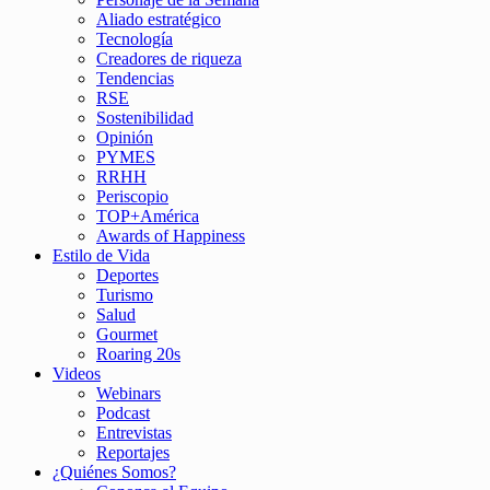
Aliado estratégico
Tecnología
Creadores de riqueza
Tendencias
RSE
Sostenibilidad
Opinión
PYMES
RRHH
Periscopio
TOP+América
Awards of Happiness
Estilo de Vida
Deportes
Turismo
Salud
Gourmet
Roaring 20s
Videos
Webinars
Podcast
Entrevistas
Reportajes
¿Quiénes Somos?