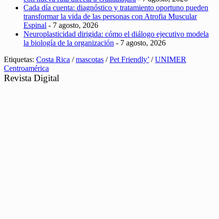
Cada día cuenta: diagnóstico y tratamiento oportuno pueden
transformar la vida de las personas con Atrofia Muscular
Espinal
- 7 agosto, 2026
Neuroplasticidad dirigida: cómo el diálogo ejecutivo modela
la biología de la organización
- 7 agosto, 2026
Etiquetas:
Costa Rica
/
mascotas
/
Pet Friendly’
/
UNIMER
Centroamérica
Revista Digital