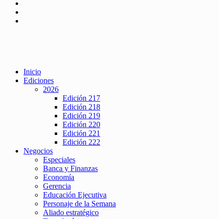
Inicio
Ediciones
2026
Edición 217
Edición 218
Edición 219
Edición 220
Edición 221
Edición 222
Negocios
Especiales
Banca y Finanzas
Economía
Gerencia
Educación Ejecutiva
Personaje de la Semana
Aliado estratégico