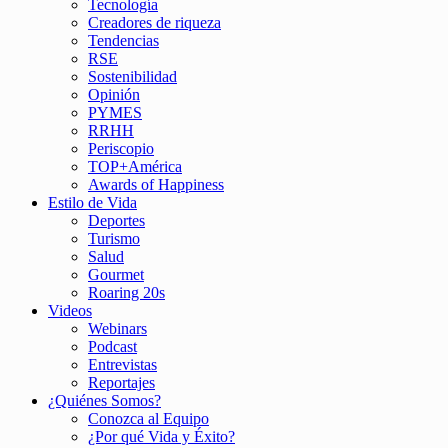
Tecnología
Creadores de riqueza
Tendencias
RSE
Sostenibilidad
Opinión
PYMES
RRHH
Periscopio
TOP+América
Awards of Happiness
Estilo de Vida
Deportes
Turismo
Salud
Gourmet
Roaring 20s
Videos
Webinars
Podcast
Entrevistas
Reportajes
¿Quiénes Somos?
Conozca al Equipo
¿Por qué Vida y Éxito?