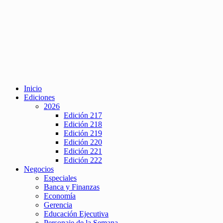
Inicio
Ediciones
2026
Edición 217
Edición 218
Edición 219
Edición 220
Edición 221
Edición 222
Negocios
Especiales
Banca y Finanzas
Economía
Gerencia
Educación Ejecutiva
Personaje de la Semana