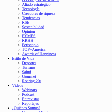
Aliado estratégico
Tecnología
Creadores de riqueza
Tendencias
RSE
Sostenibilidad
Opinión
PYMES
RRHH
Periscopio
TOP+América
Awards of Happiness
Estilo de Vida
Deportes
Turismo
Salud
Gourmet
Roaring 20s
Videos
Webinars
Podcast
Entrevistas
Reportajes
¿Quiénes Somos?