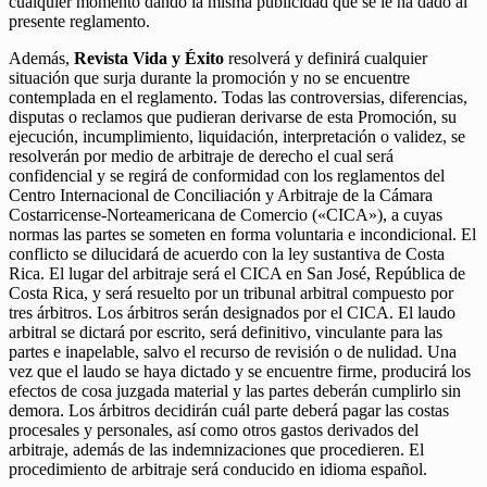
cualquier momento dando la misma publicidad que se le ha dado al
presente reglamento.
Además,
Revista Vida y Éxito
resolverá y definirá cualquier
situación que surja durante la promoción y no se encuentre
contemplada en el reglamento. Todas las controversias, diferencias,
disputas o reclamos que pudieran derivarse de esta Promoción, su
ejecución, incumplimiento, liquidación, interpretación o validez, se
resolverán por medio de arbitraje de derecho el cual será
confidencial y se regirá de conformidad con los reglamentos del
Centro Internacional de Conciliación y Arbitraje de la Cámara
Costarricense-Norteamericana de Comercio («CICA»), a cuyas
normas las partes se someten en forma voluntaria e incondicional. El
conflicto se dilucidará de acuerdo con la ley sustantiva de Costa
Rica. El lugar del arbitraje será el CICA en San José, República de
Costa Rica, y será resuelto por un tribunal arbitral compuesto por
tres árbitros. Los árbitros serán designados por el CICA. El laudo
arbitral se dictará por escrito, será definitivo, vinculante para las
partes e inapelable, salvo el recurso de revisión o de nulidad. Una
vez que el laudo se haya dictado y se encuentre firme, producirá los
efectos de cosa juzgada material y las partes deberán cumplirlo sin
demora. Los árbitros decidirán cuál parte deberá pagar las costas
procesales y personales, así como otros gastos derivados del
arbitraje, además de las indemnizaciones que procedieren. El
procedimiento de arbitraje será conducido en idioma español.