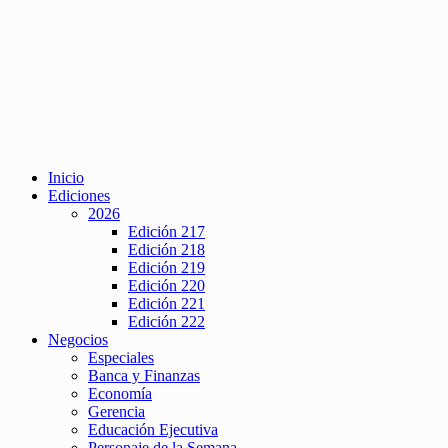
Inicio
Ediciones
2026
Edición 217
Edición 218
Edición 219
Edición 220
Edición 221
Edición 222
Negocios
Especiales
Banca y Finanzas
Economía
Gerencia
Educación Ejecutiva
Personaje de la Semana