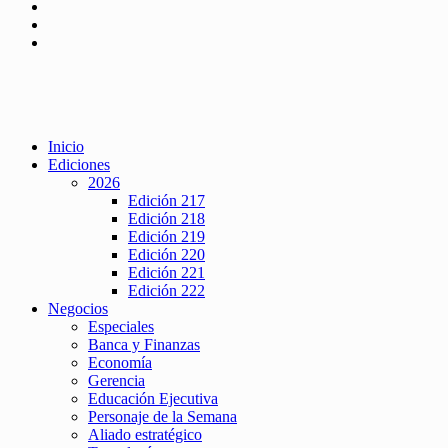
Inicio
Ediciones
2026
Edición 217
Edición 218
Edición 219
Edición 220
Edición 221
Edición 222
Negocios
Especiales
Banca y Finanzas
Economía
Gerencia
Educación Ejecutiva
Personaje de la Semana
Aliado estratégico