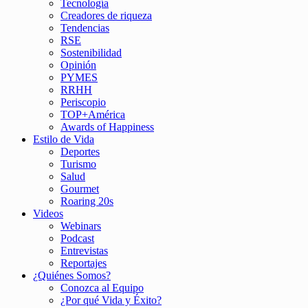
Tecnología
Creadores de riqueza
Tendencias
RSE
Sostenibilidad
Opinión
PYMES
RRHH
Periscopio
TOP+América
Awards of Happiness
Estilo de Vida
Deportes
Turismo
Salud
Gourmet
Roaring 20s
Videos
Webinars
Podcast
Entrevistas
Reportajes
¿Quiénes Somos?
Conozca al Equipo
¿Por qué Vida y Éxito?