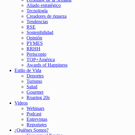
Aliado estratégico
Tecnología
Creadores de riqueza
Tendencias
RSE
Sostenibilidad
Opinión
PYMES
RRHH
Periscopio
TOP+América
Awards of Happiness
Estilo de Vida
Deportes
Turismo
Salud
Gourmet
Roaring 20s
Videos
Webinars
Podcast
Entrevistas
Reportajes
¿Quiénes Somos?