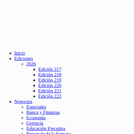
Inicio
Ediciones
2026
Edición 217
Edición 218
Edición 219
Edición 220
Edición 221
Edición 222
Negocios
Especiales
Banca y Finanzas
Economía
Gerencia
Educación Ejecutiva
Personaje de la Semana