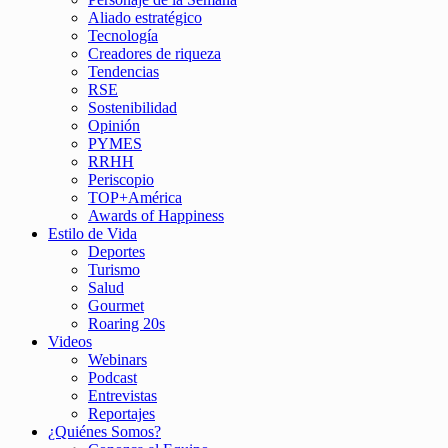
Aliado estratégico
Tecnología
Creadores de riqueza
Tendencias
RSE
Sostenibilidad
Opinión
PYMES
RRHH
Periscopio
TOP+América
Awards of Happiness
Estilo de Vida
Deportes
Turismo
Salud
Gourmet
Roaring 20s
Videos
Webinars
Podcast
Entrevistas
Reportajes
¿Quiénes Somos?