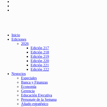
Inicio
Ediciones
2026
Edición 217
Edición 218
Edición 219
Edición 220
Edición 221
Edición 222
Negocios
Especiales
Banca y Finanzas
Economía
Gerencia
Educación Ejecutiva
Personaje de la Semana
Aliado estratégico