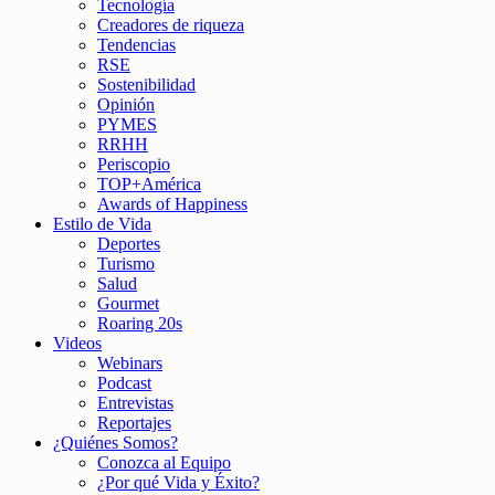
Tecnología
Creadores de riqueza
Tendencias
RSE
Sostenibilidad
Opinión
PYMES
RRHH
Periscopio
TOP+América
Awards of Happiness
Estilo de Vida
Deportes
Turismo
Salud
Gourmet
Roaring 20s
Videos
Webinars
Podcast
Entrevistas
Reportajes
¿Quiénes Somos?
Conozca al Equipo
¿Por qué Vida y Éxito?