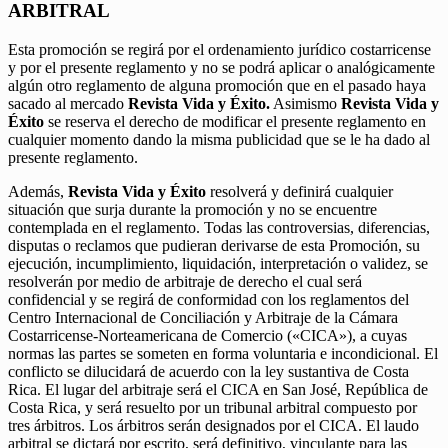
ARBITRAL
Esta promoción se regirá por el ordenamiento jurídico costarricense
y por el presente reglamento y no se podrá aplicar o analógicamente
algún otro reglamento de alguna promoción que en el pasado haya
sacado al mercado
Revista Vida y Éxito.
Asimismo
Revista Vida y
Éxito
se reserva el derecho de modificar el presente reglamento en
cualquier momento dando la misma publicidad que se le ha dado al
presente reglamento.
Además,
Revista Vida y Éxito
resolverá y definirá cualquier
situación que surja durante la promoción y no se encuentre
contemplada en el reglamento. Todas las controversias, diferencias,
disputas o reclamos que pudieran derivarse de esta Promoción, su
ejecución, incumplimiento, liquidación, interpretación o validez, se
resolverán por medio de arbitraje de derecho el cual será
confidencial y se regirá de conformidad con los reglamentos del
Centro Internacional de Conciliación y Arbitraje de la Cámara
Costarricense-Norteamericana de Comercio («CICA»), a cuyas
normas las partes se someten en forma voluntaria e incondicional. El
conflicto se dilucidará de acuerdo con la ley sustantiva de Costa
Rica. El lugar del arbitraje será el CICA en San José, República de
Costa Rica, y será resuelto por un tribunal arbitral compuesto por
tres árbitros. Los árbitros serán designados por el CICA. El laudo
arbitral se dictará por escrito, será definitivo, vinculante para las