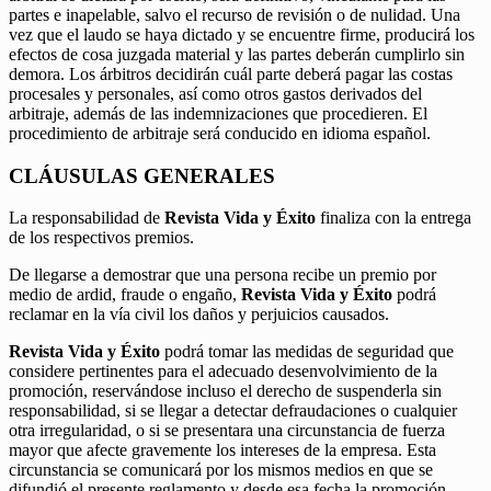
partes e inapelable, salvo el recurso de revisión o de nulidad. Una
vez que el laudo se haya dictado y se encuentre firme, producirá los
efectos de cosa juzgada material y las partes deberán cumplirlo sin
demora. Los árbitros decidirán cuál parte deberá pagar las costas
procesales y personales, así como otros gastos derivados del
arbitraje, además de las indemnizaciones que procedieren. El
procedimiento de arbitraje será conducido en idioma español.
CLÁUSULAS GENERALES
La responsabilidad de
Revista Vida y Éxito
finaliza con la entrega
de los respectivos premios.
De llegarse a demostrar que una persona recibe un premio por
medio de ardid, fraude o engaño,
Revista Vida y Éxito
podrá
reclamar en la vía civil los daños y perjuicios causados.
Revista Vida y Éxito
podrá tomar las medidas de seguridad que
considere pertinentes para el adecuado desenvolvimiento de la
promoción, reservándose incluso el derecho de suspenderla sin
responsabilidad, si se llegar a detectar defraudaciones o cualquier
otra irregularidad, o si se presentara una circunstancia de fuerza
mayor que afecte gravemente los intereses de la empresa. Esta
circunstancia se comunicará por los mismos medios en que se
difundió el presente reglamento y desde esa fecha la promoción