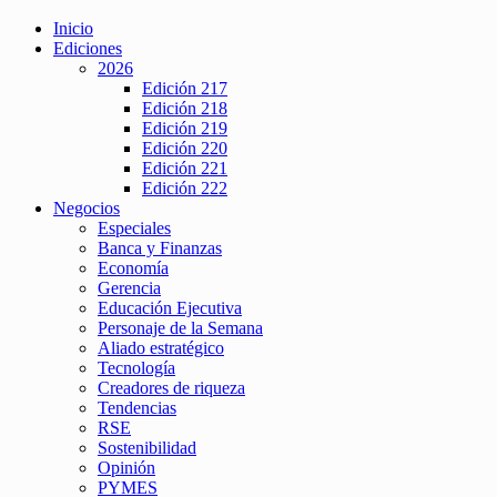
Inicio
Ediciones
2026
Edición 217
Edición 218
Edición 219
Edición 220
Edición 221
Edición 222
Negocios
Especiales
Banca y Finanzas
Economía
Gerencia
Educación Ejecutiva
Personaje de la Semana
Aliado estratégico
Tecnología
Creadores de riqueza
Tendencias
RSE
Sostenibilidad
Opinión
PYMES