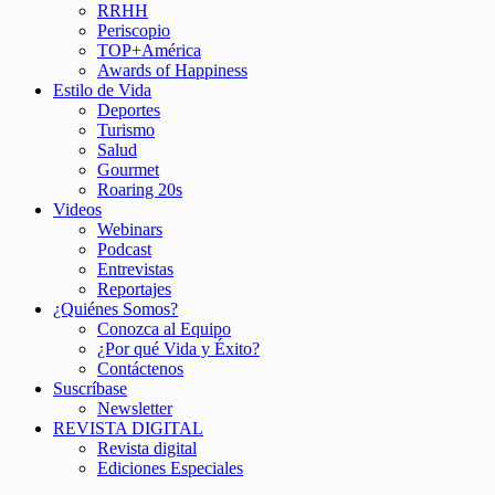
RRHH
Periscopio
TOP+América
Awards of Happiness
Estilo de Vida
Deportes
Turismo
Salud
Gourmet
Roaring 20s
Videos
Webinars
Podcast
Entrevistas
Reportajes
¿Quiénes Somos?
Conozca al Equipo
¿Por qué Vida y Éxito?
Contáctenos
Suscríbase
Newsletter
REVISTA DIGITAL
Revista digital
Ediciones Especiales