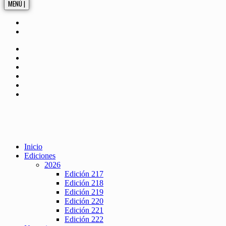
MENÚ |
Inicio
Ediciones
2026
Edición 217
Edición 218
Edición 219
Edición 220
Edición 221
Edición 222