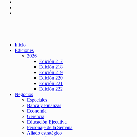
Inicio
Ediciones
2026
Edición 217
Edición 218
Edición 219
Edición 220
Edición 221
Edición 222
Negocios
Especiales
Banca y Finanzas
Economía
Gerencia
Educación Ejecutiva
Personaje de la Semana
Aliado estratégico