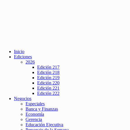
Inicio
Ediciones
2026
Edición 217
Edición 218
Edición 219
Edición 220
Edición 221
Edición 222
Negocios
Especiales
Banca y Finanzas
Economía
Gerencia
Educación Ejecutiva
Personaje de la Semana