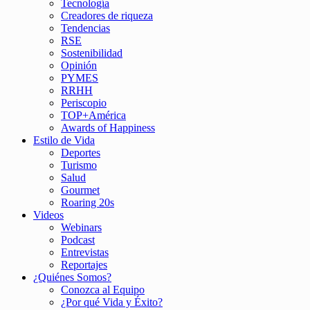
Tecnología
Creadores de riqueza
Tendencias
RSE
Sostenibilidad
Opinión
PYMES
RRHH
Periscopio
TOP+América
Awards of Happiness
Estilo de Vida
Deportes
Turismo
Salud
Gourmet
Roaring 20s
Videos
Webinars
Podcast
Entrevistas
Reportajes
¿Quiénes Somos?
Conozca al Equipo
¿Por qué Vida y Éxito?