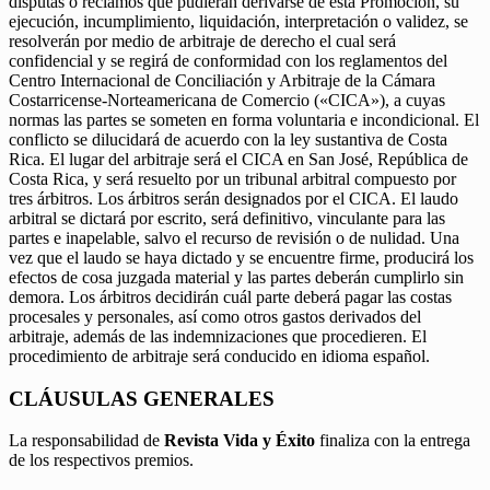
disputas o reclamos que pudieran derivarse de esta Promoción, su
ejecución, incumplimiento, liquidación, interpretación o validez, se
resolverán por medio de arbitraje de derecho el cual será
confidencial y se regirá de conformidad con los reglamentos del
Centro Internacional de Conciliación y Arbitraje de la Cámara
Costarricense-Norteamericana de Comercio («CICA»), a cuyas
normas las partes se someten en forma voluntaria e incondicional. El
conflicto se dilucidará de acuerdo con la ley sustantiva de Costa
Rica. El lugar del arbitraje será el CICA en San José, República de
Costa Rica, y será resuelto por un tribunal arbitral compuesto por
tres árbitros. Los árbitros serán designados por el CICA. El laudo
arbitral se dictará por escrito, será definitivo, vinculante para las
partes e inapelable, salvo el recurso de revisión o de nulidad. Una
vez que el laudo se haya dictado y se encuentre firme, producirá los
efectos de cosa juzgada material y las partes deberán cumplirlo sin
demora. Los árbitros decidirán cuál parte deberá pagar las costas
procesales y personales, así como otros gastos derivados del
arbitraje, además de las indemnizaciones que procedieren. El
procedimiento de arbitraje será conducido en idioma español.
CLÁUSULAS GENERALES
La responsabilidad de
Revista Vida y Éxito
finaliza con la entrega
de los respectivos premios.