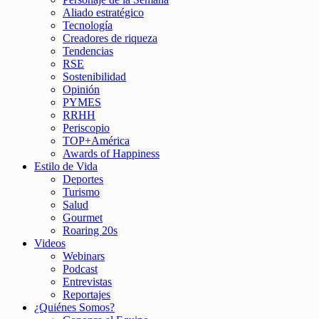
Aliado estratégico
Tecnología
Creadores de riqueza
Tendencias
RSE
Sostenibilidad
Opinión
PYMES
RRHH
Periscopio
TOP+América
Awards of Happiness
Estilo de Vida
Deportes
Turismo
Salud
Gourmet
Roaring 20s
Videos
Webinars
Podcast
Entrevistas
Reportajes
¿Quiénes Somos?