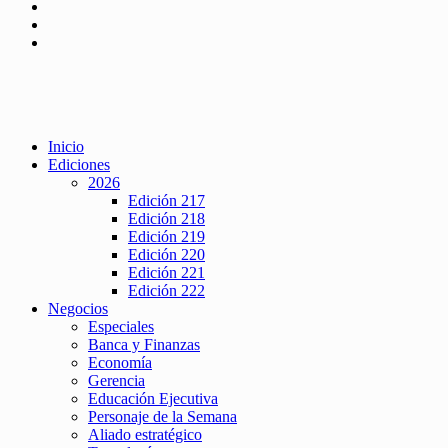
Inicio
Ediciones
2026
Edición 217
Edición 218
Edición 219
Edición 220
Edición 221
Edición 222
Negocios
Especiales
Banca y Finanzas
Economía
Gerencia
Educación Ejecutiva
Personaje de la Semana
Aliado estratégico