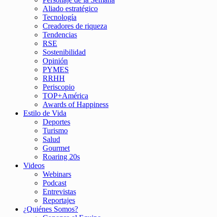
Aliado estratégico
Tecnología
Creadores de riqueza
Tendencias
RSE
Sostenibilidad
Opinión
PYMES
RRHH
Periscopio
TOP+América
Awards of Happiness
Estilo de Vida
Deportes
Turismo
Salud
Gourmet
Roaring 20s
Videos
Webinars
Podcast
Entrevistas
Reportajes
¿Quiénes Somos?