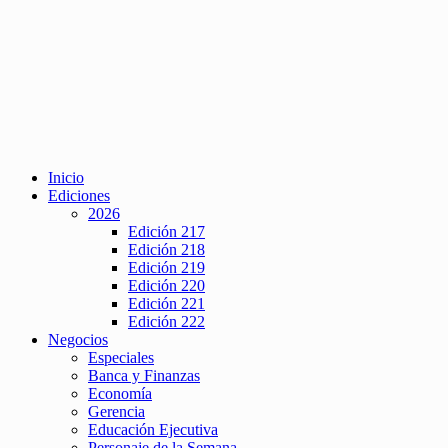
Inicio
Ediciones
2026
Edición 217
Edición 218
Edición 219
Edición 220
Edición 221
Edición 222
Negocios
Especiales
Banca y Finanzas
Economía
Gerencia
Educación Ejecutiva
Personaje de la Semana