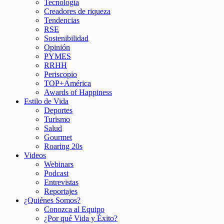
Tecnología
Creadores de riqueza
Tendencias
RSE
Sostenibilidad
Opinión
PYMES
RRHH
Periscopio
TOP+América
Awards of Happiness
Estilo de Vida
Deportes
Turismo
Salud
Gourmet
Roaring 20s
Videos
Webinars
Podcast
Entrevistas
Reportajes
¿Quiénes Somos?
Conozca al Equipo
¿Por qué Vida y Éxito?