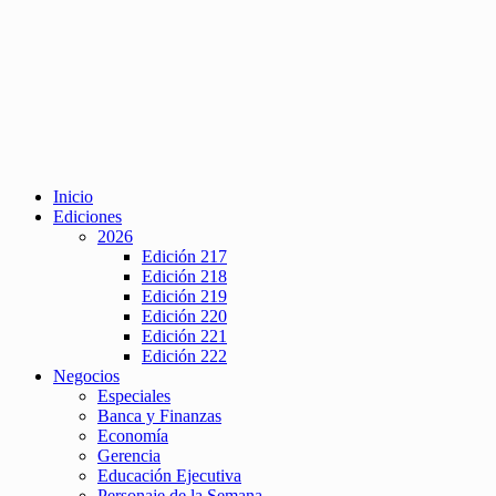
Inicio
Ediciones
2026
Edición 217
Edición 218
Edición 219
Edición 220
Edición 221
Edición 222
Negocios
Especiales
Banca y Finanzas
Economía
Gerencia
Educación Ejecutiva
Personaje de la Semana