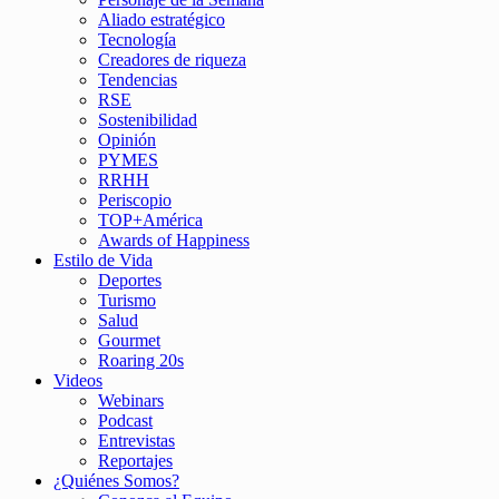
Aliado estratégico
Tecnología
Creadores de riqueza
Tendencias
RSE
Sostenibilidad
Opinión
PYMES
RRHH
Periscopio
TOP+América
Awards of Happiness
Estilo de Vida
Deportes
Turismo
Salud
Gourmet
Roaring 20s
Videos
Webinars
Podcast
Entrevistas
Reportajes
¿Quiénes Somos?