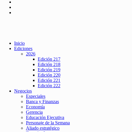
Inicio
Ediciones
2026
Edición 217
Edición 218
Edición 219
Edición 220
Edición 221
Edición 222
Negocios
Especiales
Banca y Finanzas
Economía
Gerencia
Educación Ejecutiva
Personaje de la Semana
Aliado estratégico