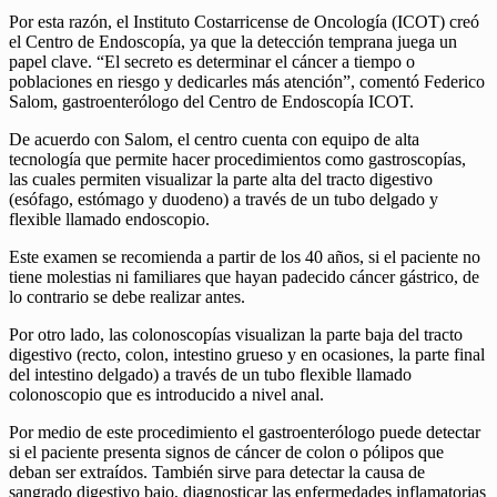
Por esta razón, el Instituto Costarricense de Oncología (ICOT) creó
el Centro de Endoscopía, ya que la detección temprana juega un
papel clave. “El secreto es determinar el cáncer a tiempo o
poblaciones en riesgo y dedicarles más atención”, comentó Federico
Salom, gastroenterólogo del Centro de Endoscopía ICOT.
De acuerdo con Salom, el centro cuenta con equipo de alta
tecnología que permite hacer procedimientos como gastroscopías,
las cuales permiten visualizar la parte alta del tracto digestivo
(esófago, estómago y duodeno) a través de un tubo delgado y
flexible llamado endoscopio.
Este examen se recomienda a partir de los 40 años, si el paciente no
tiene molestias ni familiares que hayan padecido cáncer gástrico, de
lo contrario se debe realizar antes.
Por otro lado, las colonoscopías visualizan la parte baja del tracto
digestivo (recto, colon, intestino grueso y en ocasiones, la parte final
del intestino delgado) a través de un tubo flexible llamado
colonoscopio que es introducido a nivel anal.
Por medio de este procedimiento el gastroenterólogo puede detectar
si el paciente presenta signos de cáncer de colon o pólipos que
deban ser extraídos. También sirve para detectar la causa de
sangrado digestivo bajo, diagnosticar las enfermedades inflamatorias