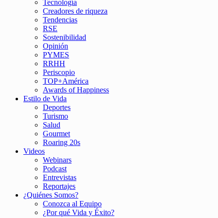
Tecnología
Creadores de riqueza
Tendencias
RSE
Sostenibilidad
Opinión
PYMES
RRHH
Periscopio
TOP+América
Awards of Happiness
Estilo de Vida
Deportes
Turismo
Salud
Gourmet
Roaring 20s
Videos
Webinars
Podcast
Entrevistas
Reportajes
¿Quiénes Somos?
Conozca al Equipo
¿Por qué Vida y Éxito?