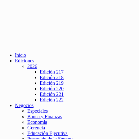
Inicio
Ediciones
2026
Edición 217
Edición 218
Edición 219
Edición 220
Edición 221
Edición 222
Negocios
Especiales
Banca y Finanzas
Economía
Gerencia
Educación Ejecutiva
Personaje de la Semana