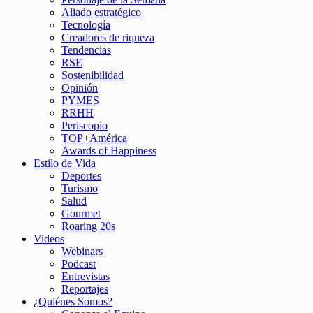
Aliado estratégico
Tecnología
Creadores de riqueza
Tendencias
RSE
Sostenibilidad
Opinión
PYMES
RRHH
Periscopio
TOP+América
Awards of Happiness
Estilo de Vida
Deportes
Turismo
Salud
Gourmet
Roaring 20s
Videos
Webinars
Podcast
Entrevistas
Reportajes
¿Quiénes Somos?