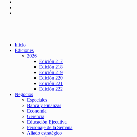
Inicio
Ediciones
2026
Edición 217
Edición 218
Edición 219
Edición 220
Edición 221
Edición 222
Negocios
Especiales
Banca y Finanzas
Economía
Gerencia
Educación Ejecutiva
Personaje de la Semana
Aliado estratégico