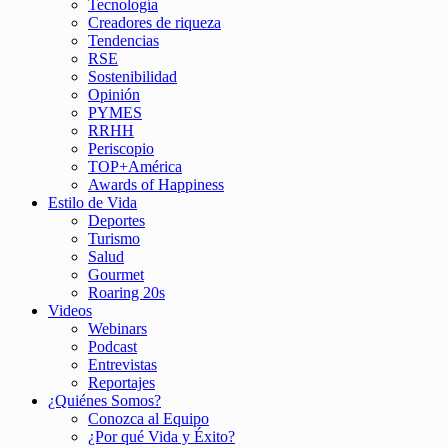
Tecnología
Creadores de riqueza
Tendencias
RSE
Sostenibilidad
Opinión
PYMES
RRHH
Periscopio
TOP+América
Awards of Happiness
Estilo de Vida
Deportes
Turismo
Salud
Gourmet
Roaring 20s
Videos
Webinars
Podcast
Entrevistas
Reportajes
¿Quiénes Somos?
Conozca al Equipo
¿Por qué Vida y Éxito?