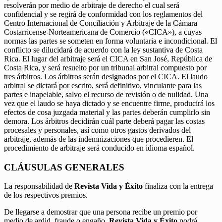
resolverán por medio de arbitraje de derecho el cual será
confidencial y se regirá de conformidad con los reglamentos del
Centro Internacional de Conciliación y Arbitraje de la Cámara
Costarricense-Norteamericana de Comercio («CICA»), a cuyas
normas las partes se someten en forma voluntaria e incondicional. El
conflicto se dilucidará de acuerdo con la ley sustantiva de Costa
Rica. El lugar del arbitraje será el CICA en San José, República de
Costa Rica, y será resuelto por un tribunal arbitral compuesto por
tres árbitros. Los árbitros serán designados por el CICA. El laudo
arbitral se dictará por escrito, será definitivo, vinculante para las
partes e inapelable, salvo el recurso de revisión o de nulidad. Una
vez que el laudo se haya dictado y se encuentre firme, producirá los
efectos de cosa juzgada material y las partes deberán cumplirlo sin
demora. Los árbitros decidirán cuál parte deberá pagar las costas
procesales y personales, así como otros gastos derivados del
arbitraje, además de las indemnizaciones que procedieren. El
procedimiento de arbitraje será conducido en idioma español.
CLÁUSULAS GENERALES
La responsabilidad de
Revista Vida y Éxito
finaliza con la entrega
de los respectivos premios.
De llegarse a demostrar que una persona recibe un premio por
medio de ardid, fraude o engaño,
Revista Vida y Éxito
podrá