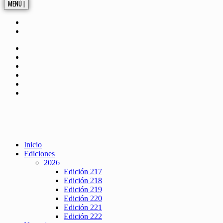
MENÚ |
Inicio
Ediciones
2026
Edición 217
Edición 218
Edición 219
Edición 220
Edición 221
Edición 222