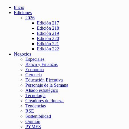
Inicio
Ediciones
2026
Edición 217
Edición 218
Edición 219
Edición 220
Edición 221
Edición 222
Negocios
Especiales
Banca y Finanzas
Economía
Gerencia
Educación Ejecutiva
Personaje de la Semana
Aliado estratégico
Tecnología
Creadores de riqueza
Tendencias
RSE
Sostenibilidad
Opinión
PYMES