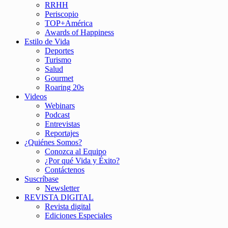
RRHH
Periscopio
TOP+América
Awards of Happiness
Estilo de Vida
Deportes
Turismo
Salud
Gourmet
Roaring 20s
Videos
Webinars
Podcast
Entrevistas
Reportajes
¿Quiénes Somos?
Conozca al Equipo
¿Por qué Vida y Éxito?
Contáctenos
Suscríbase
Newsletter
REVISTA DIGITAL
Revista digital
Ediciones Especiales