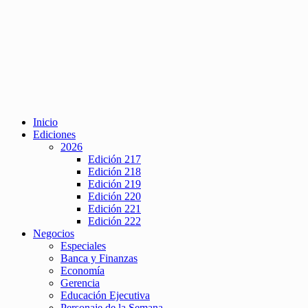
Inicio
Ediciones
2026
Edición 217
Edición 218
Edición 219
Edición 220
Edición 221
Edición 222
Negocios
Especiales
Banca y Finanzas
Economía
Gerencia
Educación Ejecutiva
Personaje de la Semana