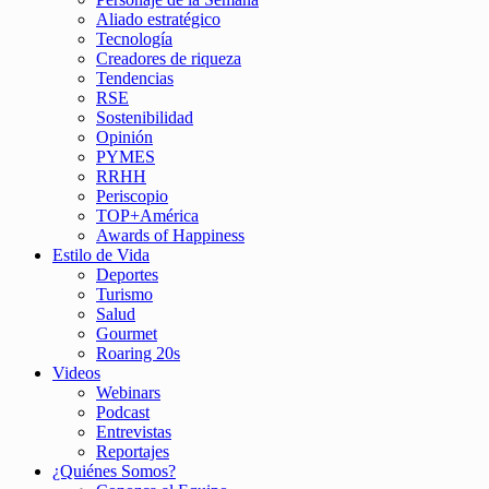
Aliado estratégico
Tecnología
Creadores de riqueza
Tendencias
RSE
Sostenibilidad
Opinión
PYMES
RRHH
Periscopio
TOP+América
Awards of Happiness
Estilo de Vida
Deportes
Turismo
Salud
Gourmet
Roaring 20s
Videos
Webinars
Podcast
Entrevistas
Reportajes
¿Quiénes Somos?