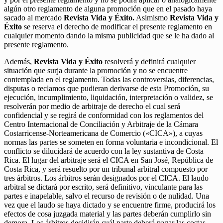
algún otro reglamento de alguna promoción que en el pasado haya
sacado al mercado
Revista Vida y Éxito.
Asimismo
Revista Vida y
Éxito
se reserva el derecho de modificar el presente reglamento en
cualquier momento dando la misma publicidad que se le ha dado al
presente reglamento.
Además,
Revista Vida y Éxito
resolverá y definirá cualquier
situación que surja durante la promoción y no se encuentre
contemplada en el reglamento. Todas las controversias, diferencias,
disputas o reclamos que pudieran derivarse de esta Promoción, su
ejecución, incumplimiento, liquidación, interpretación o validez, se
resolverán por medio de arbitraje de derecho el cual será
confidencial y se regirá de conformidad con los reglamentos del
Centro Internacional de Conciliación y Arbitraje de la Cámara
Costarricense-Norteamericana de Comercio («CICA»), a cuyas
normas las partes se someten en forma voluntaria e incondicional. El
conflicto se dilucidará de acuerdo con la ley sustantiva de Costa
Rica. El lugar del arbitraje será el CICA en San José, República de
Costa Rica, y será resuelto por un tribunal arbitral compuesto por
tres árbitros. Los árbitros serán designados por el CICA. El laudo
arbitral se dictará por escrito, será definitivo, vinculante para las
partes e inapelable, salvo el recurso de revisión o de nulidad. Una
vez que el laudo se haya dictado y se encuentre firme, producirá los
efectos de cosa juzgada material y las partes deberán cumplirlo sin
demora. Los árbitros decidirán cuál parte deberá pagar las costas