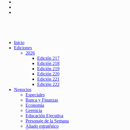
Inicio
Ediciones
2026
Edición 217
Edición 218
Edición 219
Edición 220
Edición 221
Edición 222
Negocios
Especiales
Banca y Finanzas
Economía
Gerencia
Educación Ejecutiva
Personaje de la Semana
Aliado estratégico