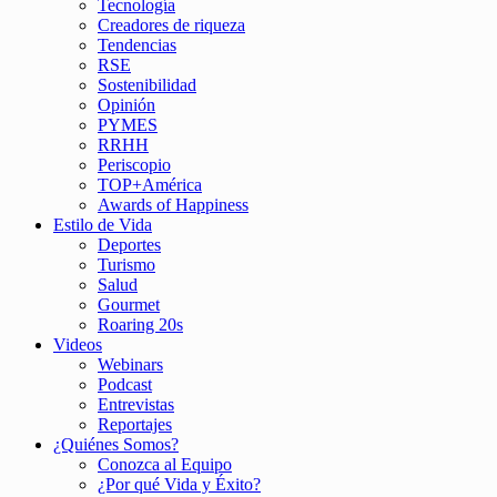
Tecnología
Creadores de riqueza
Tendencias
RSE
Sostenibilidad
Opinión
PYMES
RRHH
Periscopio
TOP+América
Awards of Happiness
Estilo de Vida
Deportes
Turismo
Salud
Gourmet
Roaring 20s
Videos
Webinars
Podcast
Entrevistas
Reportajes
¿Quiénes Somos?
Conozca al Equipo
¿Por qué Vida y Éxito?