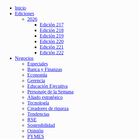
Inicio
Ediciones
2026
Edición 217
Edición 218
Edición 219
Edición 220
Edición 221
Edición 222
Negocios
Especiales
Banca y Finanzas
Economía
Gerencia
Educación Ejecutiva
Personaje de la Semana
Aliado estratégico
Tecnología
Creadores de riqueza
Tendencias
RSE
Sostenibilidad
Opinión
PYMES