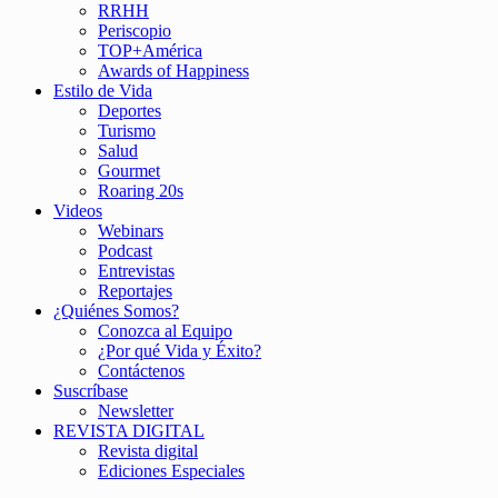
RRHH
Periscopio
TOP+América
Awards of Happiness
Estilo de Vida
Deportes
Turismo
Salud
Gourmet
Roaring 20s
Videos
Webinars
Podcast
Entrevistas
Reportajes
¿Quiénes Somos?
Conozca al Equipo
¿Por qué Vida y Éxito?
Contáctenos
Suscríbase
Newsletter
REVISTA DIGITAL
Revista digital
Ediciones Especiales