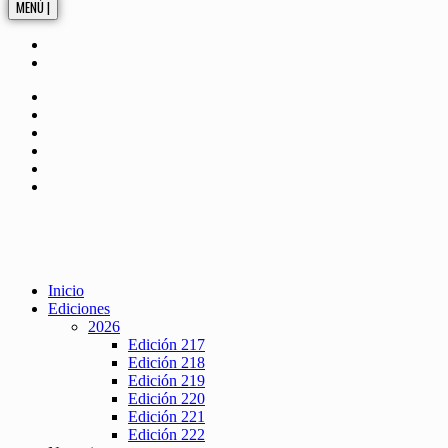
MENÚ |
Inicio
Ediciones
2026
Edición 217
Edición 218
Edición 219
Edición 220
Edición 221
Edición 222