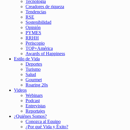
Tecnología
Creadores de riqueza
Tendencias
RSE
Sostenibilidad
Opinión
PYMES
RRHH
Periscopio
TOP+América
Awards of Happiness
Estilo de Vida
Deportes
Turismo
Salud
Gourmet
Roaring 20s
Videos
Webinars
Podcast
Entrevistas
Reportajes
¿Quiénes Somos?
Conozca al Equipo
¿Por qué Vida y Éxito?