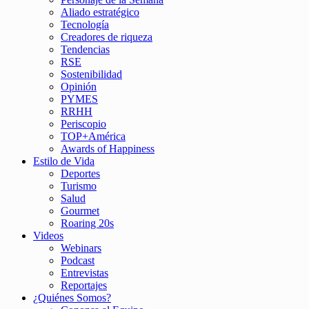
Aliado estratégico
Tecnología
Creadores de riqueza
Tendencias
RSE
Sostenibilidad
Opinión
PYMES
RRHH
Periscopio
TOP+América
Awards of Happiness
Estilo de Vida
Deportes
Turismo
Salud
Gourmet
Roaring 20s
Videos
Webinars
Podcast
Entrevistas
Reportajes
¿Quiénes Somos?