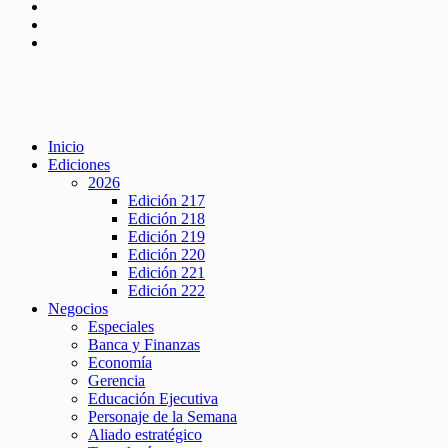
Inicio
Ediciones
2026
Edición 217
Edición 218
Edición 219
Edición 220
Edición 221
Edición 222
Negocios
Especiales
Banca y Finanzas
Economía
Gerencia
Educación Ejecutiva
Personaje de la Semana
Aliado estratégico