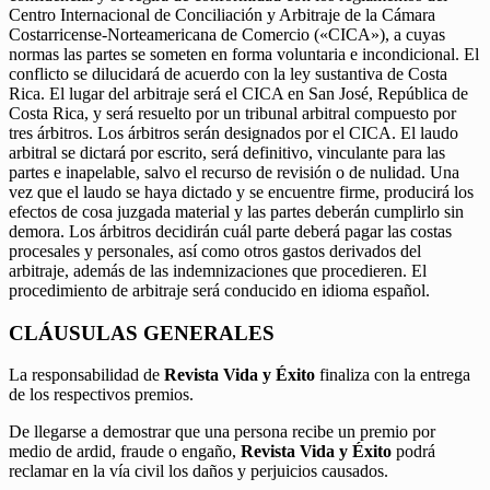
Centro Internacional de Conciliación y Arbitraje de la Cámara
Costarricense-Norteamericana de Comercio («CICA»), a cuyas
normas las partes se someten en forma voluntaria e incondicional. El
conflicto se dilucidará de acuerdo con la ley sustantiva de Costa
Rica. El lugar del arbitraje será el CICA en San José, República de
Costa Rica, y será resuelto por un tribunal arbitral compuesto por
tres árbitros. Los árbitros serán designados por el CICA. El laudo
arbitral se dictará por escrito, será definitivo, vinculante para las
partes e inapelable, salvo el recurso de revisión o de nulidad. Una
vez que el laudo se haya dictado y se encuentre firme, producirá los
efectos de cosa juzgada material y las partes deberán cumplirlo sin
demora. Los árbitros decidirán cuál parte deberá pagar las costas
procesales y personales, así como otros gastos derivados del
arbitraje, además de las indemnizaciones que procedieren. El
procedimiento de arbitraje será conducido en idioma español.
CLÁUSULAS GENERALES
La responsabilidad de
Revista Vida y Éxito
finaliza con la entrega
de los respectivos premios.
De llegarse a demostrar que una persona recibe un premio por
medio de ardid, fraude o engaño,
Revista Vida y Éxito
podrá
reclamar en la vía civil los daños y perjuicios causados.