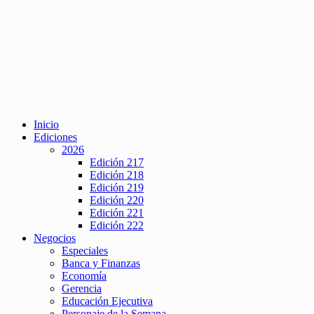
Inicio
Ediciones
2026
Edición 217
Edición 218
Edición 219
Edición 220
Edición 221
Edición 222
Negocios
Especiales
Banca y Finanzas
Economía
Gerencia
Educación Ejecutiva
Personaje de la Semana