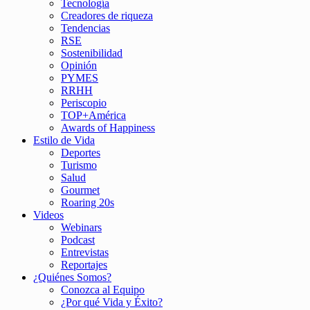
Tecnología
Creadores de riqueza
Tendencias
RSE
Sostenibilidad
Opinión
PYMES
RRHH
Periscopio
TOP+América
Awards of Happiness
Estilo de Vida
Deportes
Turismo
Salud
Gourmet
Roaring 20s
Videos
Webinars
Podcast
Entrevistas
Reportajes
¿Quiénes Somos?
Conozca al Equipo
¿Por qué Vida y Éxito?