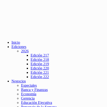
Inicio
Ediciones
2026
Edición 217
Edición 218
Edición 219
Edición 220
Edición 221
Edición 222
Negocios
Especiales
Banca y Finanzas
Economía
Gerencia
Educación Ejecutiva
Personaje de la Semana