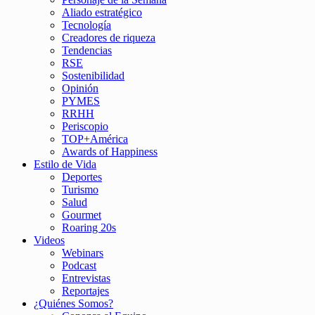
Aliado estratégico
Tecnología
Creadores de riqueza
Tendencias
RSE
Sostenibilidad
Opinión
PYMES
RRHH
Periscopio
TOP+América
Awards of Happiness
Estilo de Vida
Deportes
Turismo
Salud
Gourmet
Roaring 20s
Videos
Webinars
Podcast
Entrevistas
Reportajes
¿Quiénes Somos?