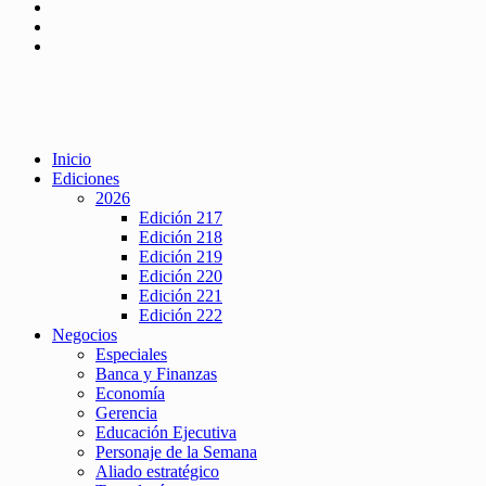
Inicio
Ediciones
2026
Edición 217
Edición 218
Edición 219
Edición 220
Edición 221
Edición 222
Negocios
Especiales
Banca y Finanzas
Economía
Gerencia
Educación Ejecutiva
Personaje de la Semana
Aliado estratégico