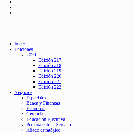
Inicio
Ediciones
2026
Edición 217
Edición 218
Edición 219
Edición 220
Edición 221
Edición 222
Negocios
Especiales
Banca y Finanzas
Economía
Gerencia
Educación Ejecutiva
Personaje de la Semana
Aliado estratégico