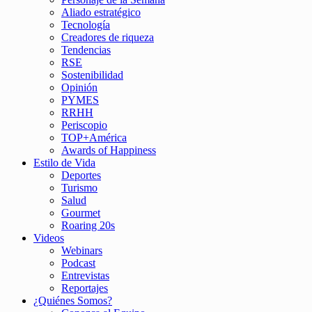
Aliado estratégico
Tecnología
Creadores de riqueza
Tendencias
RSE
Sostenibilidad
Opinión
PYMES
RRHH
Periscopio
TOP+América
Awards of Happiness
Estilo de Vida
Deportes
Turismo
Salud
Gourmet
Roaring 20s
Videos
Webinars
Podcast
Entrevistas
Reportajes
¿Quiénes Somos?