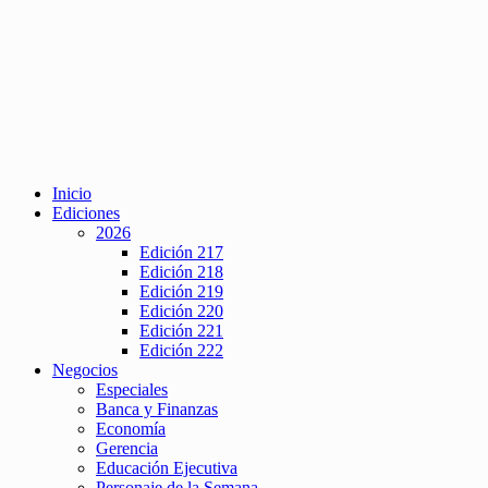
Inicio
Ediciones
2026
Edición 217
Edición 218
Edición 219
Edición 220
Edición 221
Edición 222
Negocios
Especiales
Banca y Finanzas
Economía
Gerencia
Educación Ejecutiva
Personaje de la Semana