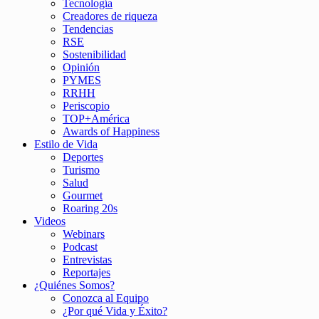
Tecnología
Creadores de riqueza
Tendencias
RSE
Sostenibilidad
Opinión
PYMES
RRHH
Periscopio
TOP+América
Awards of Happiness
Estilo de Vida
Deportes
Turismo
Salud
Gourmet
Roaring 20s
Videos
Webinars
Podcast
Entrevistas
Reportajes
¿Quiénes Somos?
Conozca al Equipo
¿Por qué Vida y Éxito?