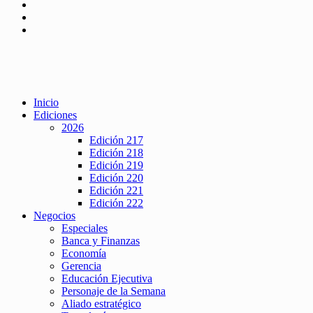
Inicio
Ediciones
2026
Edición 217
Edición 218
Edición 219
Edición 220
Edición 221
Edición 222
Negocios
Especiales
Banca y Finanzas
Economía
Gerencia
Educación Ejecutiva
Personaje de la Semana
Aliado estratégico