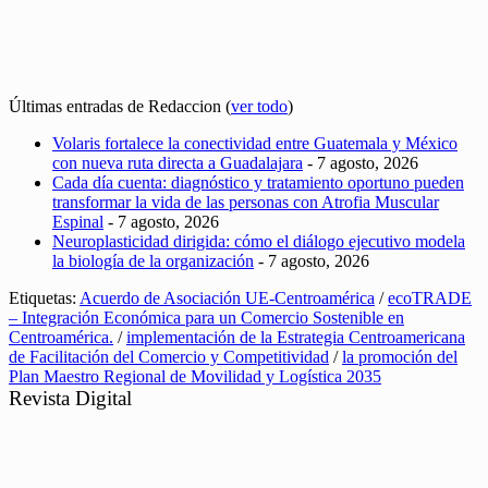
Últimas entradas de Redaccion
(
ver todo
)
Volaris fortalece la conectividad entre Guatemala y México
con nueva ruta directa a Guadalajara
- 7 agosto, 2026
Cada día cuenta: diagnóstico y tratamiento oportuno pueden
transformar la vida de las personas con Atrofia Muscular
Espinal
- 7 agosto, 2026
Neuroplasticidad dirigida: cómo el diálogo ejecutivo modela
la biología de la organización
- 7 agosto, 2026
Etiquetas:
Acuerdo de Asociación UE-Centroamérica
/
ecoTRADE
– Integración Económica para un Comercio Sostenible en
Centroamérica.
/
implementación de la Estrategia Centroamericana
de Facilitación del Comercio y Competitividad
/
la promoción del
Plan Maestro Regional de Movilidad y Logística 2035
Revista Digital