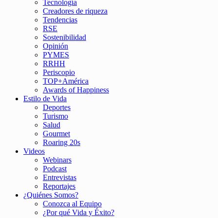
Tecnología
Creadores de riqueza
Tendencias
RSE
Sostenibilidad
Opinión
PYMES
RRHH
Periscopio
TOP+América
Awards of Happiness
Estilo de Vida
Deportes
Turismo
Salud
Gourmet
Roaring 20s
Videos
Webinars
Podcast
Entrevistas
Reportajes
¿Quiénes Somos?
Conozca al Equipo
¿Por qué Vida y Éxito?