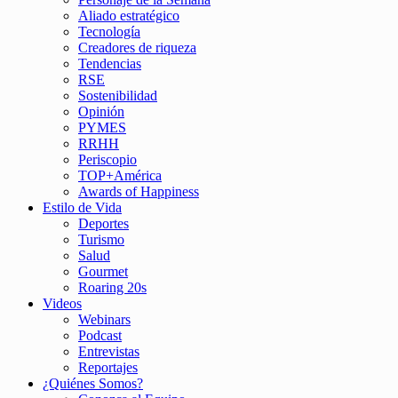
Aliado estratégico
Tecnología
Creadores de riqueza
Tendencias
RSE
Sostenibilidad
Opinión
PYMES
RRHH
Periscopio
TOP+América
Awards of Happiness
Estilo de Vida
Deportes
Turismo
Salud
Gourmet
Roaring 20s
Videos
Webinars
Podcast
Entrevistas
Reportajes
¿Quiénes Somos?