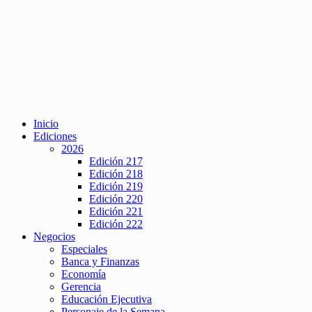
Inicio
Ediciones
2026
Edición 217
Edición 218
Edición 219
Edición 220
Edición 221
Edición 222
Negocios
Especiales
Banca y Finanzas
Economía
Gerencia
Educación Ejecutiva
Personaje de la Semana