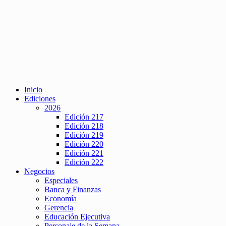
Inicio
Ediciones
2026
Edición 217
Edición 218
Edición 219
Edición 220
Edición 221
Edición 222
Negocios
Especiales
Banca y Finanzas
Economía
Gerencia
Educación Ejecutiva
Personaje de la Semana