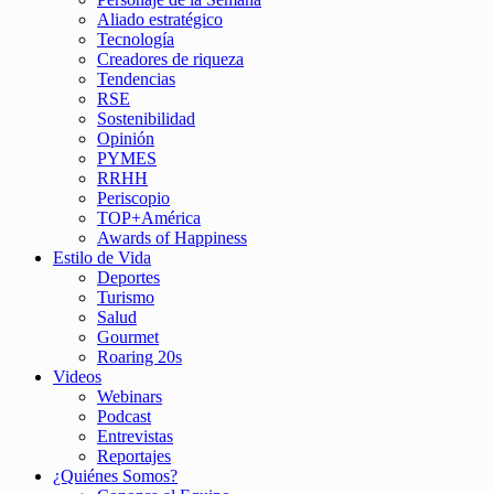
Aliado estratégico
Tecnología
Creadores de riqueza
Tendencias
RSE
Sostenibilidad
Opinión
PYMES
RRHH
Periscopio
TOP+América
Awards of Happiness
Estilo de Vida
Deportes
Turismo
Salud
Gourmet
Roaring 20s
Videos
Webinars
Podcast
Entrevistas
Reportajes
¿Quiénes Somos?