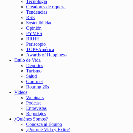
Tecnología
Creadores de riqueza
Tendencias
RSE
Sostenibilidad
Opinión
PYMES
RRHH
Periscopio
TOP+América
Awards of Happiness
Estilo de Vida
Deportes
Turismo
Salud
Gourmet
Roaring 20s
Videos
Webinars
Podcast
Entrevistas
Reportajes
¿Quiénes Somos?
Conozca al Equipo
¿Por qué Vida y Éxito?