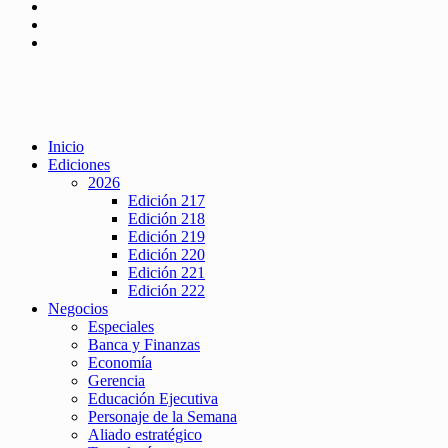
Inicio
Ediciones
2026
Edición 217
Edición 218
Edición 219
Edición 220
Edición 221
Edición 222
Negocios
Especiales
Banca y Finanzas
Economía
Gerencia
Educación Ejecutiva
Personaje de la Semana
Aliado estratégico