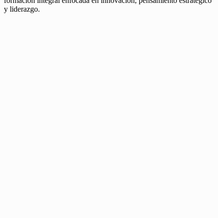
formación integral enfocada en innovación, pensamiento estratégico
y liderazgo.