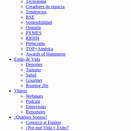
Tecnología
Creadores de riqueza
Tendencias
RSE
Sostenibilidad
Opinión
PYMES
RRHH
Periscopio
TOP+América
Awards of Happiness
Estilo de Vida
Deportes
Turismo
Salud
Gourmet
Roaring 20s
Videos
Webinars
Podcast
Entrevistas
Reportajes
¿Quiénes Somos?
Conozca al Equipo
¿Por qué Vida y Éxito?