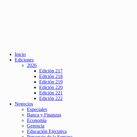
Inicio
Ediciones
2026
Edición 217
Edición 218
Edición 219
Edición 220
Edición 221
Edición 222
Negocios
Especiales
Banca y Finanzas
Economía
Gerencia
Educación Ejecutiva
Personaje de la Semana