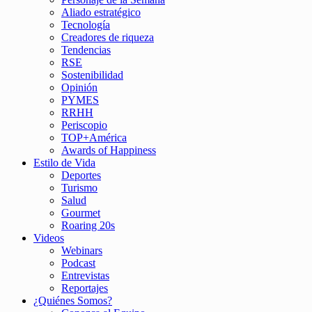
Aliado estratégico
Tecnología
Creadores de riqueza
Tendencias
RSE
Sostenibilidad
Opinión
PYMES
RRHH
Periscopio
TOP+América
Awards of Happiness
Estilo de Vida
Deportes
Turismo
Salud
Gourmet
Roaring 20s
Videos
Webinars
Podcast
Entrevistas
Reportajes
¿Quiénes Somos?