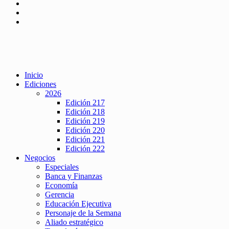
Inicio
Ediciones
2026
Edición 217
Edición 218
Edición 219
Edición 220
Edición 221
Edición 222
Negocios
Especiales
Banca y Finanzas
Economía
Gerencia
Educación Ejecutiva
Personaje de la Semana
Aliado estratégico