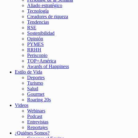
Aliado estratégico
Tecnología
Creadores de riqueza
Tendencias
RSE
Sostenibilidad
Opinión
PYMES
RRHH
Periscopio
TOP+América
Awards of Happiness
Estilo de Vida
Deportes
Turismo
Salud
Gourmet
Roaring 20s
Videos
Webinars
Podcast
Entrevistas
Reportajes
¿Quiénes Somos?