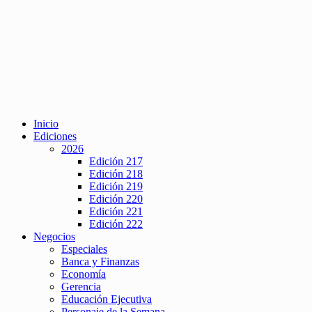
Inicio
Ediciones
2026
Edición 217
Edición 218
Edición 219
Edición 220
Edición 221
Edición 222
Negocios
Especiales
Banca y Finanzas
Economía
Gerencia
Educación Ejecutiva
Personaje de la Semana