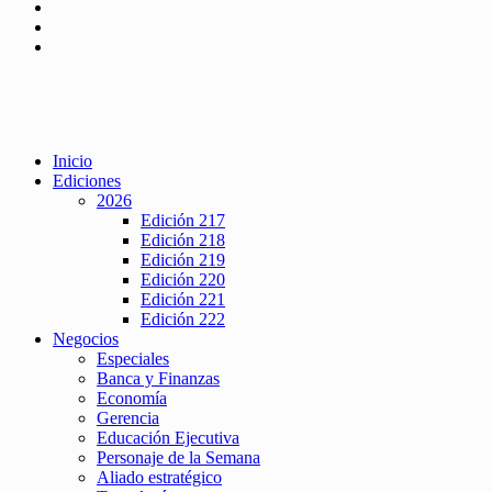
Inicio
Ediciones
2026
Edición 217
Edición 218
Edición 219
Edición 220
Edición 221
Edición 222
Negocios
Especiales
Banca y Finanzas
Economía
Gerencia
Educación Ejecutiva
Personaje de la Semana
Aliado estratégico