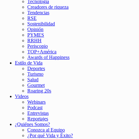
Tecnología
Creadores de riqueza
Tendencias
RSE
Sostenibilidad
Opinión
PYMES
RRHH
Periscopio
TOP+América
Awards of Happiness
Estilo de Vida
Deportes
Turismo
Salud
Gourmet
Roaring 20s
Videos
Webinars
Podcast
Entrevistas
Reportajes
¿Quiénes Somos?
Conozca al Equipo
¿Por qué Vida y Éxito?