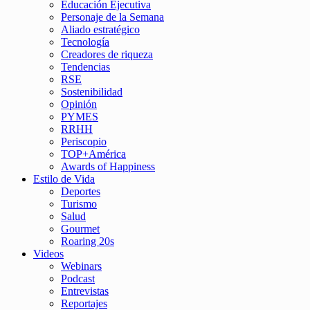
Educación Ejecutiva
Personaje de la Semana
Aliado estratégico
Tecnología
Creadores de riqueza
Tendencias
RSE
Sostenibilidad
Opinión
PYMES
RRHH
Periscopio
TOP+América
Awards of Happiness
Estilo de Vida
Deportes
Turismo
Salud
Gourmet
Roaring 20s
Videos
Webinars
Podcast
Entrevistas
Reportajes