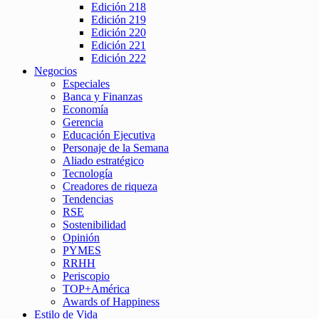
Edición 218
Edición 219
Edición 220
Edición 221
Edición 222
Negocios
Especiales
Banca y Finanzas
Economía
Gerencia
Educación Ejecutiva
Personaje de la Semana
Aliado estratégico
Tecnología
Creadores de riqueza
Tendencias
RSE
Sostenibilidad
Opinión
PYMES
RRHH
Periscopio
TOP+América
Awards of Happiness
Estilo de Vida