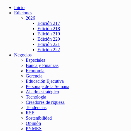
Inicio
Ediciones
2026
Edición 217
Edición 218
Edición 219
Edición 220
Edición 221
Edición 222
Negocios
Especiales
Banca y Finanzas
Economía
Gerencia
Educación Ejecutiva
Personaje de la Semana
Aliado estratégico
Tecnología
Creadores de riqueza
Tendencias
RSE
Sostenibilidad
Opinión
PYMES