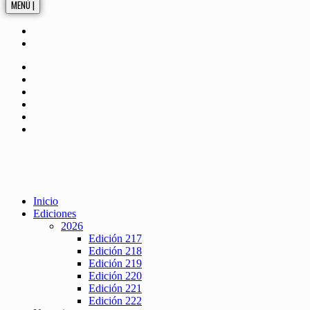
MENÚ |
Inicio
Ediciones
2026
Edición 217
Edición 218
Edición 219
Edición 220
Edición 221
Edición 222