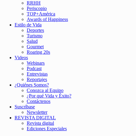
RRHH
Periscopio
TOP+América
Awards of Happiness
Estilo de Vida
Deportes
Turismo
Salud
Gourmet
Roaring 20s
Videos
Webinars
Podcast
Entrevistas
Reportajes
¿Quiénes Somos?
Conozca al Equipo
¿Por qué Vida y Éxito?
Contáctenos
Suscríbase
Newsletter
REVISTA DIGITAL
Revista digital
Ediciones Especiales