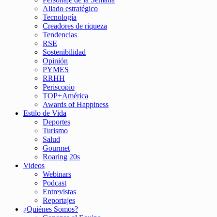
Aliado estratégico
Tecnología
Creadores de riqueza
Tendencias
RSE
Sostenibilidad
Opinión
PYMES
RRHH
Periscopio
TOP+América
Awards of Happiness
Estilo de Vida
Deportes
Turismo
Salud
Gourmet
Roaring 20s
Videos
Webinars
Podcast
Entrevistas
Reportajes
¿Quiénes Somos?