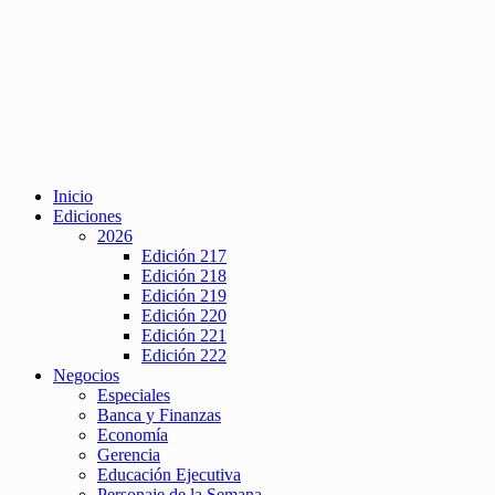
Inicio
Ediciones
2026
Edición 217
Edición 218
Edición 219
Edición 220
Edición 221
Edición 222
Negocios
Especiales
Banca y Finanzas
Economía
Gerencia
Educación Ejecutiva
Personaje de la Semana