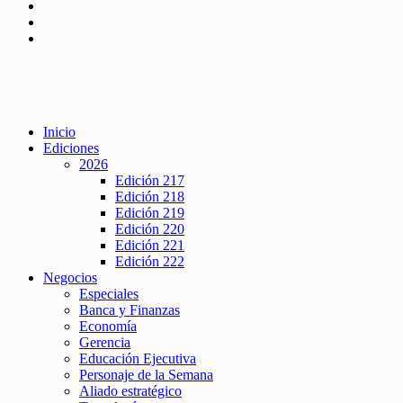
Inicio
Ediciones
2026
Edición 217
Edición 218
Edición 219
Edición 220
Edición 221
Edición 222
Negocios
Especiales
Banca y Finanzas
Economía
Gerencia
Educación Ejecutiva
Personaje de la Semana
Aliado estratégico