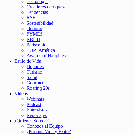
Tecnología
Creadores de riqueza
Tendencias
RSE
Sostenibilidad
Opinión
PYMES
RRHH
Periscopio
TOP+América
Awards of Happiness
Estilo de Vida
Deportes
Turismo
Salud
Gourmet
Roaring 20s
Videos
Webinars
Podcast
Entrevistas
Reportajes
¿Quiénes Somos?
Conozca al Equipo
¿Por qué Vida y Éxito?