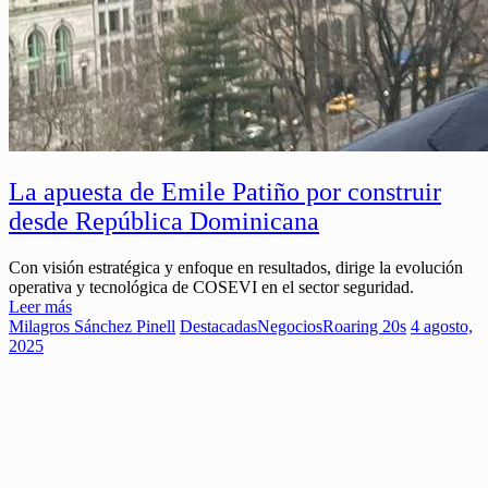
La apuesta de Emile Patiño por construir
desde República Dominicana
Con visión estratégica y enfoque en resultados, dirige la evolución
operativa y tecnológica de COSEVI en el sector seguridad.
Leer más
Milagros Sánchez Pinell
Destacadas
Negocios
Roaring 20s
4 agosto,
2025