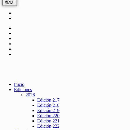
MENÚ |
Inicio
Ediciones
2026
Edición 217
Edición 218
Edición 219
Edición 220
Edición 221
Edición 222