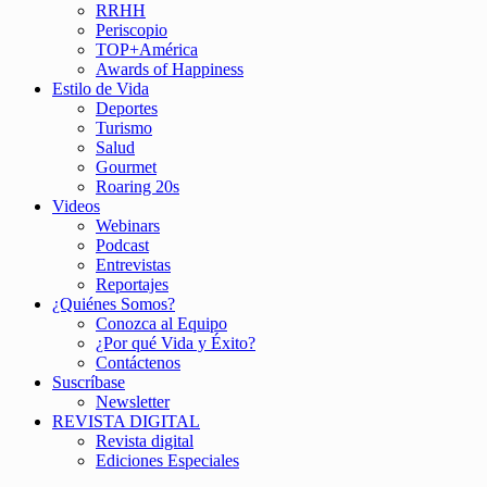
RRHH
Periscopio
TOP+América
Awards of Happiness
Estilo de Vida
Deportes
Turismo
Salud
Gourmet
Roaring 20s
Videos
Webinars
Podcast
Entrevistas
Reportajes
¿Quiénes Somos?
Conozca al Equipo
¿Por qué Vida y Éxito?
Contáctenos
Suscríbase
Newsletter
REVISTA DIGITAL
Revista digital
Ediciones Especiales