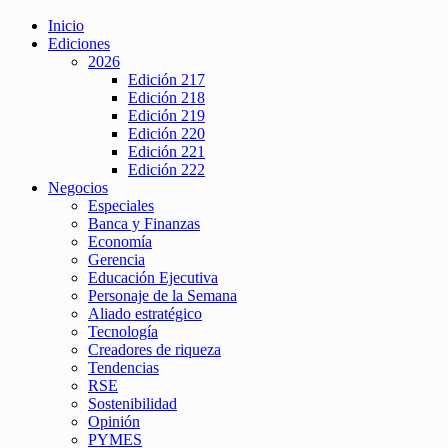
Inicio
Ediciones
2026
Edición 217
Edición 218
Edición 219
Edición 220
Edición 221
Edición 222
Negocios
Especiales
Banca y Finanzas
Economía
Gerencia
Educación Ejecutiva
Personaje de la Semana
Aliado estratégico
Tecnología
Creadores de riqueza
Tendencias
RSE
Sostenibilidad
Opinión
PYMES