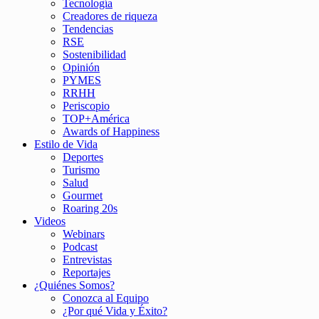
Tecnología
Creadores de riqueza
Tendencias
RSE
Sostenibilidad
Opinión
PYMES
RRHH
Periscopio
TOP+América
Awards of Happiness
Estilo de Vida
Deportes
Turismo
Salud
Gourmet
Roaring 20s
Videos
Webinars
Podcast
Entrevistas
Reportajes
¿Quiénes Somos?
Conozca al Equipo
¿Por qué Vida y Éxito?