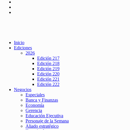
Inicio
Ediciones
2026
Edición 217
Edición 218
Edición 219
Edición 220
Edición 221
Edición 222
Negocios
Especiales
Banca y Finanzas
Economía
Gerencia
Educación Ejecutiva
Personaje de la Semana
Aliado estratégico