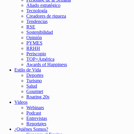
Aliado estratégico
Tecnología
Creadores de riqueza
Tendencias
RSE
Sostenibilidad
Opinión
PYMES
RRHH
Periscopio
TOP+América
Awards of Happiness
Estilo de Vida
Deportes
Turismo
Salud
Gourmet
Roaring 20s
Videos
Webinars
Podcast
Entrevistas
Reportajes
¿Quiénes Somos?