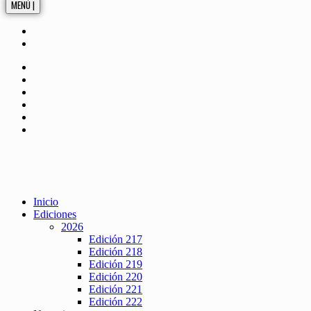
MENÚ |
Inicio
Ediciones
2026
Edición 217
Edición 218
Edición 219
Edición 220
Edición 221
Edición 222