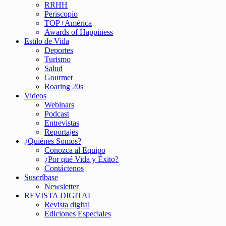
RRHH
Periscopio
TOP+América
Awards of Happiness
Estilo de Vida
Deportes
Turismo
Salud
Gourmet
Roaring 20s
Videos
Webinars
Podcast
Entrevistas
Reportajes
¿Quiénes Somos?
Conozca al Equipo
¿Por qué Vida y Éxito?
Contáctenos
Suscríbase
Newsletter
REVISTA DIGITAL
Revista digital
Ediciones Especiales