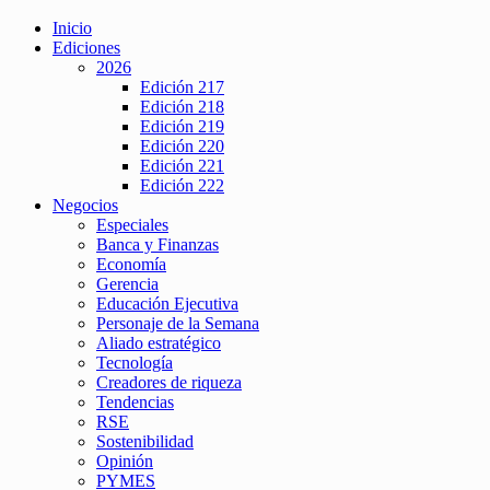
Inicio
Ediciones
2026
Edición 217
Edición 218
Edición 219
Edición 220
Edición 221
Edición 222
Negocios
Especiales
Banca y Finanzas
Economía
Gerencia
Educación Ejecutiva
Personaje de la Semana
Aliado estratégico
Tecnología
Creadores de riqueza
Tendencias
RSE
Sostenibilidad
Opinión
PYMES