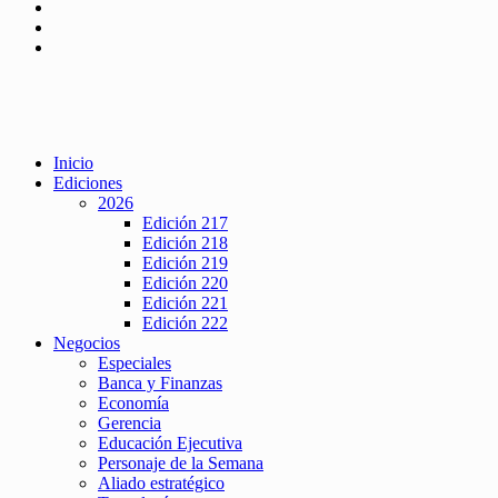
Inicio
Ediciones
2026
Edición 217
Edición 218
Edición 219
Edición 220
Edición 221
Edición 222
Negocios
Especiales
Banca y Finanzas
Economía
Gerencia
Educación Ejecutiva
Personaje de la Semana
Aliado estratégico