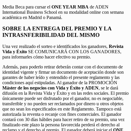
Media Beca para cursar el
ONE YEAR MBA
de ADEN
International Business School en su modalidad online con semana
académica en Madrid o Panamá.
SOBRE LA ENTREGA DEL PREMIO Y LA
INTRASNFERIBILIDAD DEL MISMO
Una vez realizado el sorteo e identificados los ganadores,
Revista
Vida y Éxito
SE COMUNICARÁ CON LOS GANADORES,
para informarles cómo hacer efectivo su premio.
Además, para poderlo retirar deberán contar con el documento de
identidad vigente y firmar un documento de aceptación donde son
garantes de haber leído y entendido el presente reglamento y las
condiciones aquí estipuladas. Al ganador de la PROMOCIÓN
Máster de los negocios con Vida y Éxito y ADEN
, se le dará
difusión en la Revista Vida y Éxito y en las redes sociales. El premio
únicamente puede ser disfrutado por el ganador, no es negociable,
transferible y no pueden ser reclamados por dinero u otros objetos
que no sean los especificados en este Reglamento. Tampoco está
autorizada la reventa o recanje con fines comerciales. El ganador
contará con 30 días hábiles para hacer retiro de su premio, una vez
finalizado este plazo la persona favorecida perderá el derecho al
reclamo y el derecho al premio. El ganador deberá iniciar el
ONE