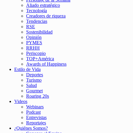
Aliado estratégico
Tecnología
Creadores de riqueza
Tendencias
RSE
Sostenibilidad
Opinión
PYMES
RRHH
Periscopio
TOP+América
Awards of Happiness
Estilo de Vida
Deportes
Turismo
Salud
Gourmet
Roaring 20s
Videos
Webinars
Podcast
Entrevistas
Reportajes
¿Quiénes Somos?