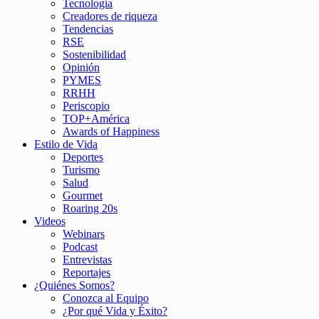
Tecnología
Creadores de riqueza
Tendencias
RSE
Sostenibilidad
Opinión
PYMES
RRHH
Periscopio
TOP+América
Awards of Happiness
Estilo de Vida
Deportes
Turismo
Salud
Gourmet
Roaring 20s
Videos
Webinars
Podcast
Entrevistas
Reportajes
¿Quiénes Somos?
Conozca al Equipo
¿Por qué Vida y Éxito?