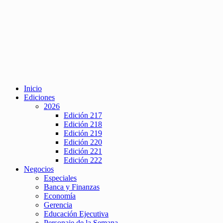
Inicio
Ediciones
2026
Edición 217
Edición 218
Edición 219
Edición 220
Edición 221
Edición 222
Negocios
Especiales
Banca y Finanzas
Economía
Gerencia
Educación Ejecutiva
Personaje de la Semana