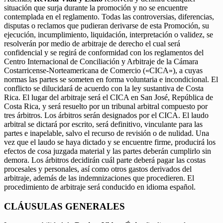
situación que surja durante la promoción y no se encuentre
contemplada en el reglamento. Todas las controversias, diferencias,
disputas o reclamos que pudieran derivarse de esta Promoción, su
ejecución, incumplimiento, liquidación, interpretación o validez, se
resolverán por medio de arbitraje de derecho el cual será
confidencial y se regirá de conformidad con los reglamentos del
Centro Internacional de Conciliación y Arbitraje de la Cámara
Costarricense-Norteamericana de Comercio («CICA»), a cuyas
normas las partes se someten en forma voluntaria e incondicional. El
conflicto se dilucidará de acuerdo con la ley sustantiva de Costa
Rica. El lugar del arbitraje será el CICA en San José, República de
Costa Rica, y será resuelto por un tribunal arbitral compuesto por
tres árbitros. Los árbitros serán designados por el CICA. El laudo
arbitral se dictará por escrito, será definitivo, vinculante para las
partes e inapelable, salvo el recurso de revisión o de nulidad. Una
vez que el laudo se haya dictado y se encuentre firme, producirá los
efectos de cosa juzgada material y las partes deberán cumplirlo sin
demora. Los árbitros decidirán cuál parte deberá pagar las costas
procesales y personales, así como otros gastos derivados del
arbitraje, además de las indemnizaciones que procedieren. El
procedimiento de arbitraje será conducido en idioma español.
CLÁUSULAS GENERALES