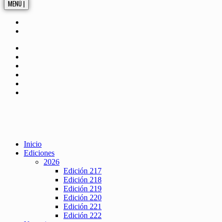
MENÚ |
Inicio
Ediciones
2026
Edición 217
Edición 218
Edición 219
Edición 220
Edición 221
Edición 222