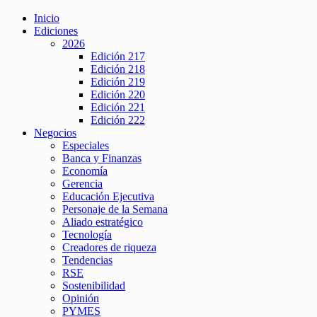
Inicio
Ediciones
2026
Edición 217
Edición 218
Edición 219
Edición 220
Edición 221
Edición 222
Negocios
Especiales
Banca y Finanzas
Economía
Gerencia
Educación Ejecutiva
Personaje de la Semana
Aliado estratégico
Tecnología
Creadores de riqueza
Tendencias
RSE
Sostenibilidad
Opinión
PYMES