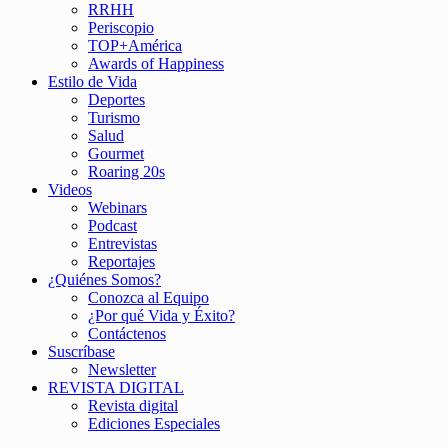
RRHH
Periscopio
TOP+América
Awards of Happiness
Estilo de Vida
Deportes
Turismo
Salud
Gourmet
Roaring 20s
Videos
Webinars
Podcast
Entrevistas
Reportajes
¿Quiénes Somos?
Conozca al Equipo
¿Por qué Vida y Éxito?
Contáctenos
Suscríbase
Newsletter
REVISTA DIGITAL
Revista digital
Ediciones Especiales