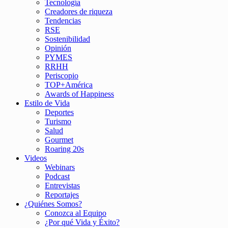
Tecnología
Creadores de riqueza
Tendencias
RSE
Sostenibilidad
Opinión
PYMES
RRHH
Periscopio
TOP+América
Awards of Happiness
Estilo de Vida
Deportes
Turismo
Salud
Gourmet
Roaring 20s
Videos
Webinars
Podcast
Entrevistas
Reportajes
¿Quiénes Somos?
Conozca al Equipo
¿Por qué Vida y Éxito?