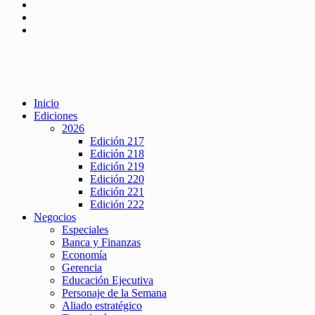
Inicio
Ediciones
2026
Edición 217
Edición 218
Edición 219
Edición 220
Edición 221
Edición 222
Negocios
Especiales
Banca y Finanzas
Economía
Gerencia
Educación Ejecutiva
Personaje de la Semana
Aliado estratégico