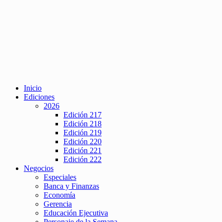
Inicio
Ediciones
2026
Edición 217
Edición 218
Edición 219
Edición 220
Edición 221
Edición 222
Negocios
Especiales
Banca y Finanzas
Economía
Gerencia
Educación Ejecutiva
Personaje de la Semana