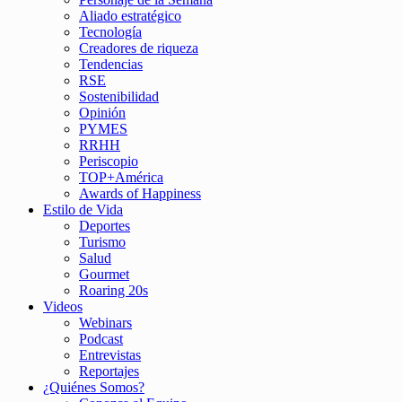
Aliado estratégico
Tecnología
Creadores de riqueza
Tendencias
RSE
Sostenibilidad
Opinión
PYMES
RRHH
Periscopio
TOP+América
Awards of Happiness
Estilo de Vida
Deportes
Turismo
Salud
Gourmet
Roaring 20s
Videos
Webinars
Podcast
Entrevistas
Reportajes
¿Quiénes Somos?