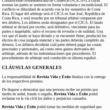
Costarricense-Norteamericana de Comercio («CICA»), a cuyas
normas las partes se someten en forma voluntaria e incondicional. El
conflicto se dilucidará de acuerdo con la ley sustantiva de Costa
Rica. El lugar del arbitraje será el CICA en San José, República de
Costa Rica, y será resuelto por un tribunal arbitral compuesto por
tres árbitros. Los árbitros serán designados por el CICA. El laudo
arbitral se dictará por escrito, será definitivo, vinculante para las
partes e inapelable, salvo el recurso de revisión o de nulidad. Una
vez que el laudo se haya dictado y se encuentre firme, producirá los
efectos de cosa juzgada material y las partes deberán cumplirlo sin
demora. Los árbitros decidirán cuál parte deberá pagar las costas
procesales y personales, así como otros gastos derivados del
arbitraje, además de las indemnizaciones que procedieren. El
procedimiento de arbitraje será conducido en idioma español.
CLÁUSULAS GENERALES
La responsabilidad de
Revista Vida y Éxito
finaliza con la entrega
de los respectivos premios.
De llegarse a demostrar que una persona recibe un premio por
medio de ardid, fraude o engaño,
Revista Vida y Éxito
podrá
reclamar en la vía civil los daños y perjuicios causados.
Revista Vida y Éxito
podrá tomar las medidas de seguridad que