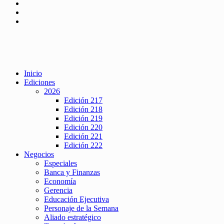
Inicio
Ediciones
2026
Edición 217
Edición 218
Edición 219
Edición 220
Edición 221
Edición 222
Negocios
Especiales
Banca y Finanzas
Economía
Gerencia
Educación Ejecutiva
Personaje de la Semana
Aliado estratégico