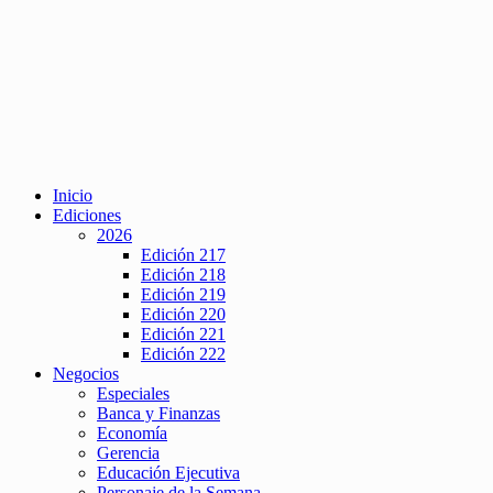
Inicio
Ediciones
2026
Edición 217
Edición 218
Edición 219
Edición 220
Edición 221
Edición 222
Negocios
Especiales
Banca y Finanzas
Economía
Gerencia
Educación Ejecutiva
Personaje de la Semana