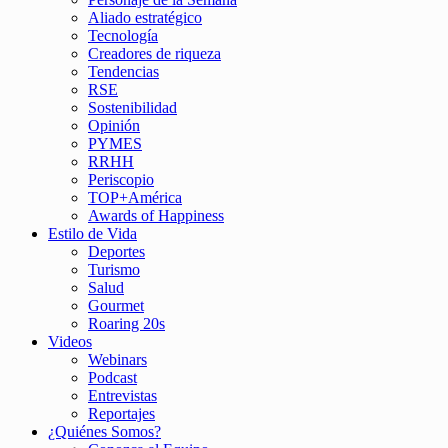
Aliado estratégico
Tecnología
Creadores de riqueza
Tendencias
RSE
Sostenibilidad
Opinión
PYMES
RRHH
Periscopio
TOP+América
Awards of Happiness
Estilo de Vida
Deportes
Turismo
Salud
Gourmet
Roaring 20s
Videos
Webinars
Podcast
Entrevistas
Reportajes
¿Quiénes Somos?