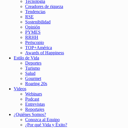
Tecnología
Creadores de riqueza
Tendencias
RSE
Sostenibilidad
Opinión
PYMES
RRHH
Periscopio
TOP+América
Awards of Happiness
Estilo de Vida
Deportes
Turismo
Salud
Gourmet
Roaring 20s
Videos
Webinars
Podcast
Entrevistas
Reportajes
¿Quiénes Somos?
Conozca al Equipo
¿Por qué Vida y Éxito?