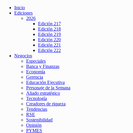
Inicio
Ediciones
2026
Edición 217
Edición 218
Edición 219
Edición 220
Edición 221
Edición 222
Negocios
Especiales
Banca y Finanzas
Economía
Gerencia
Educación Ejecutiva
Personaje de la Semana
Aliado estratégico
Tecnología
Creadores de riqueza
Tendencias
RSE
Sostenibilidad
Opinión
PYMES