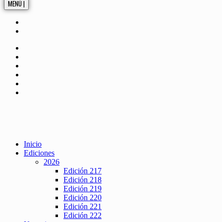
MENÚ |
Inicio
Ediciones
2026
Edición 217
Edición 218
Edición 219
Edición 220
Edición 221
Edición 222