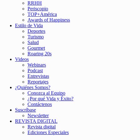
RRHH
Periscopio
TOP+América
Awards of Happiness
Estilo de Vida
Deportes
Turismo
Salud
Gourmet
Roaring 20s
Videos
Webinars
Podcast
Entrevistas
Reportajes
¿Quiénes Somos?
Conozca al Equipo
¿Por qué Vida y Éxito?
Contáctenos
Suscríbase
Newsletter
REVISTA DIGITAL
Revista digital
Ediciones Especiales