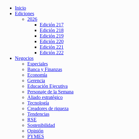
Inicio
Ediciones
2026
Edición 217
Edición 218
Edición 219
Edición 220
Edición 221
Edición 222
Negocios
Especiales
Banca y Finanzas
Economía
Gerencia
Educación Ejecutiva
Personaje de la Semana
Aliado estratégico
Tecnología
Creadores de riqueza
Tendencias
RSE
Sostenibilidad
Opinión
PYMES