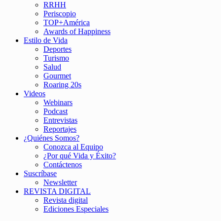
RRHH
Periscopio
TOP+América
Awards of Happiness
Estilo de Vida
Deportes
Turismo
Salud
Gourmet
Roaring 20s
Videos
Webinars
Podcast
Entrevistas
Reportajes
¿Quiénes Somos?
Conozca al Equipo
¿Por qué Vida y Éxito?
Contáctenos
Suscríbase
Newsletter
REVISTA DIGITAL
Revista digital
Ediciones Especiales