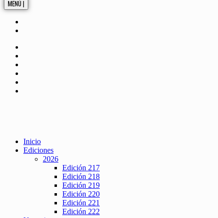
MENÚ |
Inicio
Ediciones
2026
Edición 217
Edición 218
Edición 219
Edición 220
Edición 221
Edición 222