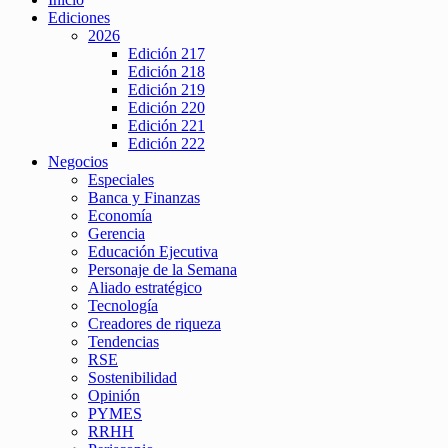
Ediciones
2026
Edición 217
Edición 218
Edición 219
Edición 220
Edición 221
Edición 222
Negocios
Especiales
Banca y Finanzas
Economía
Gerencia
Educación Ejecutiva
Personaje de la Semana
Aliado estratégico
Tecnología
Creadores de riqueza
Tendencias
RSE
Sostenibilidad
Opinión
PYMES
RRHH