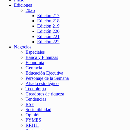
Ediciones
2026
Edición 217
Edición 218
Edición 219
Edición 220
Edición 221
Edición 222
Negocios
Especiales
Banca y Finanzas
Economía
Gerencia
Educación Ejecutiva
Personaje de la Semana
Aliado estratégico
Tecnología
Creadores de riqueza
Tendencias
RSE
Sostenibilidad
Opinión
PYMES
RRHH