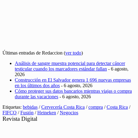
Últimas entradas de Redaccion
(
ver todo
)
Análisis de sangre muestra potencial para detectar cáncer
testicular cuando los marcadores estándar fallan
- 6 agosto,
2026
Construcción en El Salvador genera 1 696 nuevas empresas
en los últimos dos años
- 6 agosto, 2026
Cómo proteger sus datos bancarios mientras viajas o compra
durante las vacaciones
- 6 agosto, 2026
Etiquetas:
bebidas
/
Cervecería Costa Rica
/
compra
/
Costa Rica
/
FIFCO
/
Fusión
/
Heineken
/
Negocios
Revista Digital