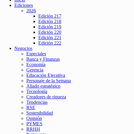
Ediciones
2026
Edición 217
Edición 218
Edición 219
Edición 220
Edición 221
Edición 222
Negocios
Especiales
Banca y Finanzas
Economía
Gerencia
Educación Ejecutiva
Personaje de la Semana
Aliado estratégico
Tecnología
Creadores de riqueza
Tendencias
RSE
Sostenibilidad
Opinión
PYMES
RRHH