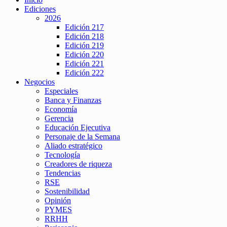
Ediciones
2026
Edición 217
Edición 218
Edición 219
Edición 220
Edición 221
Edición 222
Negocios
Especiales
Banca y Finanzas
Economía
Gerencia
Educación Ejecutiva
Personaje de la Semana
Aliado estratégico
Tecnología
Creadores de riqueza
Tendencias
RSE
Sostenibilidad
Opinión
PYMES
RRHH