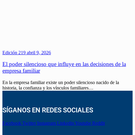
Edición 219
abril 9, 2026
El poder silencioso que influye en las decisiones de la
empresa familiar
En la empresa familiar existe un poder silencioso nacido de la
historia, la confianza y los vínculos familiares…
SÍGANOS EN REDES SOCIALES
Facebook
Twitter
Instagram
Linkedin
Youtube
Reddit