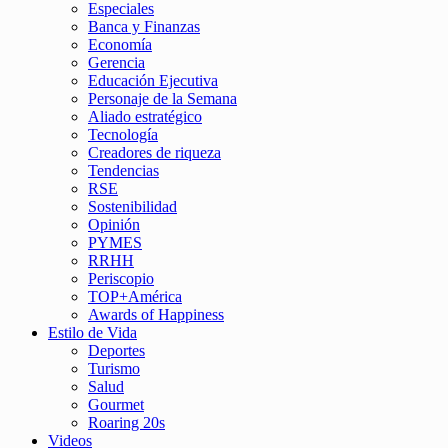
Especiales
Banca y Finanzas
Economía
Gerencia
Educación Ejecutiva
Personaje de la Semana
Aliado estratégico
Tecnología
Creadores de riqueza
Tendencias
RSE
Sostenibilidad
Opinión
PYMES
RRHH
Periscopio
TOP+América
Awards of Happiness
Estilo de Vida
Deportes
Turismo
Salud
Gourmet
Roaring 20s
Videos