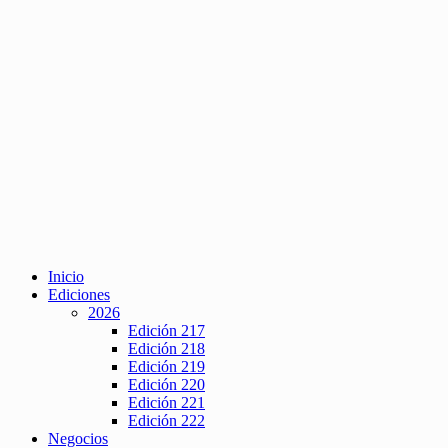
Inicio
Ediciones
2026
Edición 217
Edición 218
Edición 219
Edición 220
Edición 221
Edición 222
Negocios