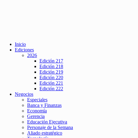
Inicio
Ediciones
2026
Edición 217
Edición 218
Edición 219
Edición 220
Edición 221
Edición 222
Negocios
Especiales
Banca y Finanzas
Economía
Gerencia
Educación Ejecutiva
Personaje de la Semana
Aliado estratégico